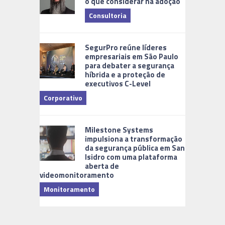
o que considerar na adoção
Consultoria
Cidades Di
SegurPro reúne líderes
empresariais em São Paulo
para debater a segurança
híbrida e a proteção de
executivos C-Level
Corporativo
Milestone Systems
impulsiona a transformação
da segurança pública em San
Isidro com uma plataforma
aberta de
videomonitoramento
Monitoramento