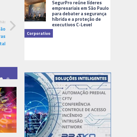
SegurPro reúne líderes
empresariais em São Paulo
para debater a segurança
híbrida e a proteção de
ma:
executivos C-Level
são
Corporativo
ras
tal
Dicas