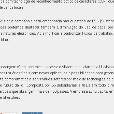
ados com tecnologia de reconhecimento óptico de caracteres (OCR), qu
 vários locais.
 Geisler, a companhia está empenhada nas questões de ESG (Sustent
s ações podemos destacar também a diminuição do uso de papel po
sinaturas eletrônicas. Ao simplificar e padronizar fluxos de trabalho,
tilha.
abrangem vídeo, controle de acesso e sistemas de alarme, a Hikvisi
aos usuários finais com novos aplicativos e possibilidades para gere
stá comprometida a servir vários setores por meio de tecnologias de 
do o futuro da IoT. Composta por 66 subsidiárias e filiais em todo o 
erticais que abrangem mais de 150 países. A empresa abriu capital e
de Shenzhen.