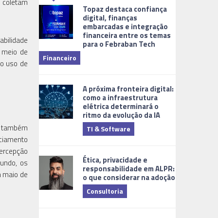
e coletam
Topaz destaca confiança
digital, finanças
embarcadas e integração
financeira entre os temas
abilidade
para o Febraban Tech
aberta de v
r meio de
Financeiro
Monitorame
 o uso de
A próxima fronteira digital:
como a infraestrutura
elétrica determinará o
ritmo da evolução da IA
on também
TI & Software
Tecnologia
nciamento
percepção
Ética, privacidade e
mundo, os
responsabilidade em ALPR:
m maio de
o que considerar na adoção
Consultoria
Cidades Digi