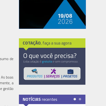
COTAÇÃO
, faça a sua agora
onsumo de
 As boas
lmente, a
de gestão
NOTÍCIAS
recentes