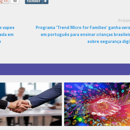
Próxi
e vapes
Programa ‘Trend Micro for Families’ ganha ver
eada em
em português para ensinar crianças brasilei
e
sobre segurança digi