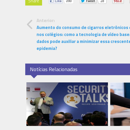
Share
Anterior:
Aumento do consumo de cigarros eletrônicos 
nos colégios: como a tecnologia de vídeo bas
dados pode auxiliar a minimizar essa crescent
epidemia?
Notícias Relacionadas