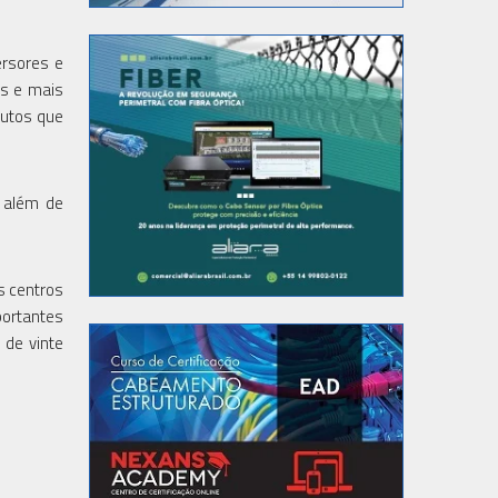
ersores e
es e mais
dutos que
 além de
s centros
portantes
 de vinte