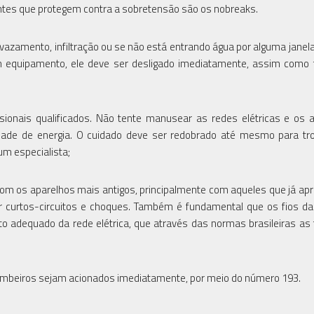
antes que protegem contra a sobretensão são os nobreaks.
vazamento, infiltração ou se não está entrando água por alguma janel
m equipamento, ele deve ser desligado imediatamente, assim como
onais qualificados. Não tente manusear as redes elétricas e os 
idade de energia. O cuidado deve ser redobrado até mesmo para t
um especialista;
com os aparelhos mais antigos, principalmente com aqueles que já a
ar curtos-circuitos e choques. Também é fundamental que os fios da
o adequado da rede elétrica, que através das normas brasileiras a
ombeiros sejam acionados imediatamente, por meio do número 193.