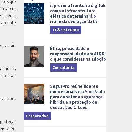
entos que
A próxima fronteira digital:
tensão na
como a infraestrutura
rsíveis a
elétrica determinará o
ritmo da evolução da IA
tamente,
TI & Software
Tecnologia
os, assim
Ética, privacidade e
responsabilidade em ALPR:
o que considerar na adoção
Consultoria
smartTvs,
e tensão
Cidades Digi
SegurPro reúne líderes
empresariais em São Paulo
para debater a segurança
talações
híbrida e a proteção de
executivos C-Level
Corporativo
 proteção
Dicas
eis. Além