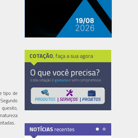
COTAÇÃO
, faça a sua agora
 tipo de
. Segundo
 quesito,
 natureza
eitadas.
NOTÍCIAS
recentes