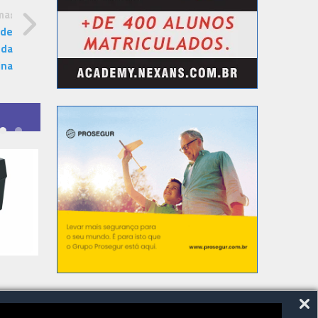
ma:
 de
 da
ina