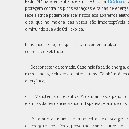
Pedro Al Shara, engenheiro elétrico e CEO da
TS Shara
, 
protegem contra os picos variações e falhas de energi
rede elétrica podem oferecer riscos aos aparelhos eletr
eles, que na maioria das vezes são imperceptíveis 
diminuindo sua vida útil", explica.
Pensando nisso, o especialista recomenda alguns cuid
como a rede elétrica:
· Desconectar da tomada: Caso haja falta de energia, 
micro-ondas, celulares, dentre outros. Também é r
energética;
· Manutenção preventiva: Ao entrar neste período d
elétricas da residência, sendo indispensável a troca do
· Protetores antirraios: Em momentos de descargas elét
de energia na residência, prevenindo contra surtos de 