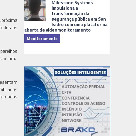
Milestone Systems
impulsiona a
transformação da
segurança pública em San
a próxima
Isidro com uma plataforma
 todos os
aberta de videomonitoramento
Monitoramento
TI & Softwa
aparelhos
rocar uma
presentam
nificados
s tomadas