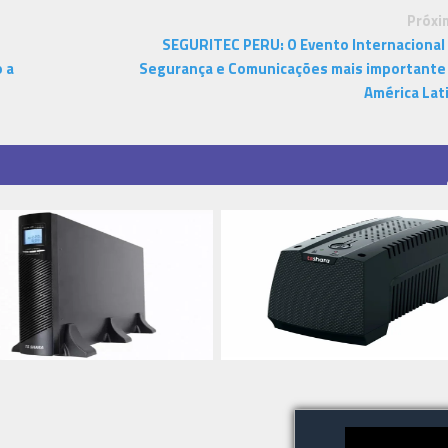
Próxi
SEGURITEC PERU: O Evento Internacional
 a
Segurança e Comunicações mais importante
América Lat