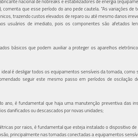
fabricante nacional de nobreaks e estabilizadores de energia (equipam
a), comenta que esse período do ano pede cautela. "As variações de 
ônicos, trazendo custos elevados de reparo ou até mesmo danos irreve
aos usuários de imediato, pois os componentes são afetados len
ados básicos que podem auxiliar a proteger os aparelhos eletrônic
o ideal é desligar todos os equipamentos sensíveis da tomada, como 
ecomendado seguir este mesmo passo em períodos de oscilação d
o ano, é fundamental que haja uma manutenção preventiva das ins
s fios danificados ou descascados por novas unidades;
ricas por raios, é fundamental que esteja instalado o dispositivo de
tensão, principalmente nas tomadas conectadas a equipamentos sensív