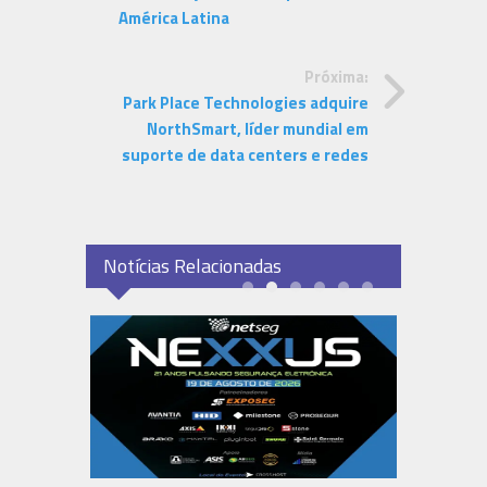
América Latina
Próxima:
Park Place Technologies adquire
NorthSmart, líder mundial em
suporte de data centers e redes
Notícias Relacionadas