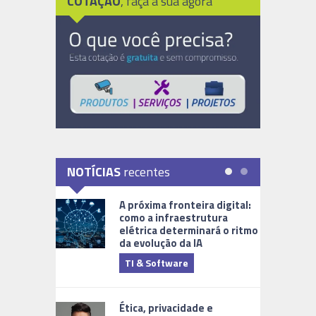
COTAÇÃO
, faça a sua agora
NOTÍCIAS
recentes
A próxima fronteira digital:
como a infraestrutura
elétrica determinará o ritmo
da evolução da IA
TI & Software
Tecnologia
Ética, privacidade e