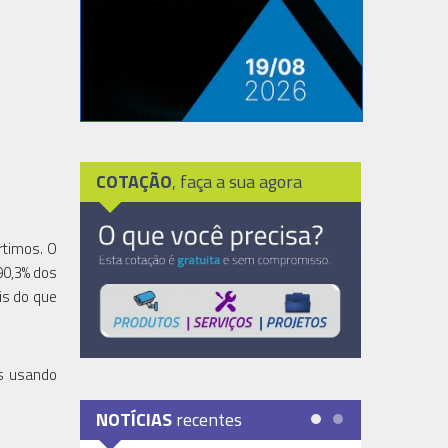
COTAÇÃO
, faça a sua agora
rtimos. O
90,3% dos
is do que
as usando
NOTÍCIAS
recentes