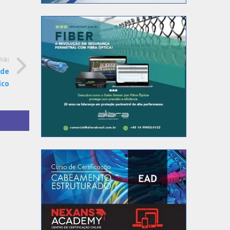
ma:
 de
ico