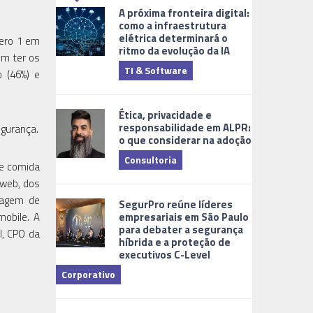
A próxima fronteira digital:
como a infraestrutura
elétrica determinará o
ero 1 em
ritmo da evolução da IA
em ter os
TI & Software
Tecnologia
o (46%) e
Ética, privacidade e
responsabilidade em ALPR:
egurança.
o que considerar na adoção
Consultoria
de comida
 web, dos
Cidades Digi
dagem de
SegurPro reúne líderes
empresariais em São Paulo
mobile. A
para debater a segurança
l, CPO da
híbrida e a proteção de
executivos C-Level
Corporativo
Dicas