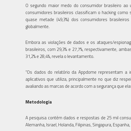
O segundo maior medo do consumidor brasileiro ao us
consumidores brasileiros classificam o hacking como
quase metade (49,3%) dos consumidores brasileir
globalmente.
Embora as violações de dados e os ataques/espiona
brasileiros, com 29,3% e 27,7%, respectivamente, amb
31,2% e 28,4%, revela o levantamento.
“Os dados do relatório da Appdome representam a im
aplicativos que utiliza, principalmente no que diz re
avaliando as marcas de acordo com a segurança que elas
Metodologia
A pesquisa contém dados e respostas de 25 mil consumi
Alemanha, Israel, Holanda, Filipinas, Singapura, Espanha