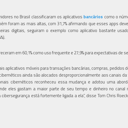
ores no Brasil classificaram os aplicativos
bancários
como o núm
mbém foram as mais altas, com 31,7% afirmando que esses apps dev
teiras digitais, seguiram o exemplo como aplicativo bastante usad
%).
pareceram em 60,1% como uso frequente e 27,9% para expectativas de s
is aplicativos móveis para transações bancárias, compras, pedidos 
 cibernéticos ainda são alocados desproporcionalmente aos canais da
sionais cibernéticos reconheceu essa mudança e adotou uma abor
 onde eles gastam a maior parte de seu tempo e dinheiro no canal 
 cibersegurança está fortemente ligada a ela”, disse Tom Chris Roeck