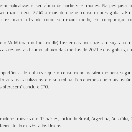
ar aplicativos é ser vítima de hackers e fraudes. Na pesquisa, 
 seu maior medo, 22,4% a mais do que os consumidores globais. Em
os classificam a fraude como seu maior medo, em comparação c
gem MiTM (man-in-the-middle) fossem as principais ameaças na m
as as respostas ficaram abaixo das médias de 2021 e das globais, q
portância de enfatizar que o consumidor brasileiro espera segur
speito aos mais utilizados em sua rotina. Percebemos que mais usuár
 oferecem” conclui o CPO.
dores móveis em 12 países, incluindo Brasil, Argentina, Austrália, 
, Reino Unido e os Estados Unidos.