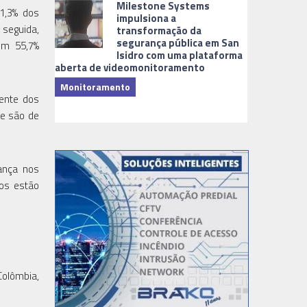
Milestone Systems
61,3% dos
impulsiona a
 seguida,
transformação da
segurança pública em San
om 55,7%
Isidro com uma plataforma
aberta de videomonitoramento
Monitoramento
ente dos
TI & Softwa
ue são de
ança nos
ios estão
Colômbia,