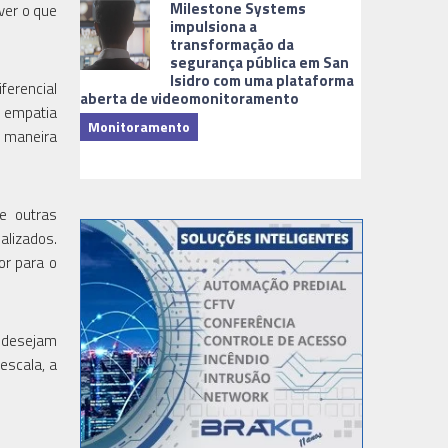
Milestone Systems
ver o que
impulsiona a
transformação da
segurança pública em San
Isidro com uma plataforma
ferencial
aberta de videomonitoramento
 empatia
Monitoramento
 maneira
TI & Softwa
g e outras
alizados.
or para o
e desejam
escala, a