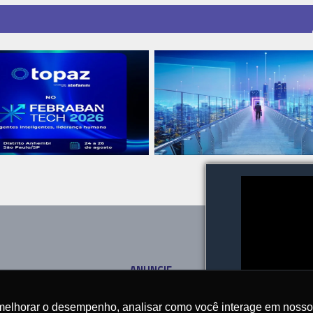
ANUNCIE
SOBRE
CONTATO
melhorar o desempenho, analisar como você interage em nosso sit