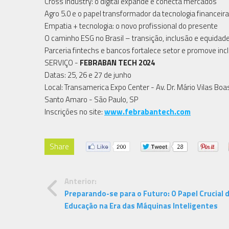
Cross industry: o digital expande e conecta mercados
Agro 5.0 e o papel transformador da tecnologia financeira
Empatia + tecnologia: o novo profissional do presente
O caminho ESG no Brasil – transição, inclusão e equidad
Parceria fintechs e bancos fortalece setor e promove inc
SERVIÇO -
FEBRABAN TECH 2024
Datas: 25, 26 e 27 de junho
Local: Transamerica Expo Center - Av. Dr. Mário Vilas Boa
Santo Amaro - São Paulo, SP
Inscrições no site:
www.febrabantech.com
Share
Anterior:
Preparando-se para o Futuro: O Papel Crucial 
Educação na Era das Máquinas Inteligentes