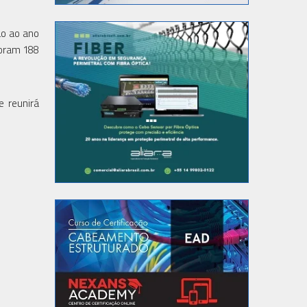
ão ao ano
foram 188
e reunirá