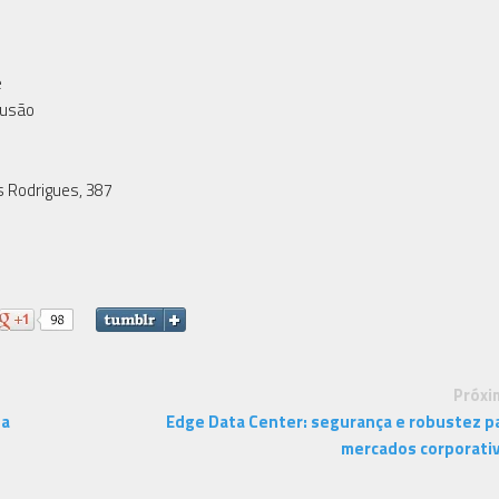
e
lusão
s Rodrigues, 387
Próxi
da
Edge Data Center: segurança e robustez p
mercados corporati