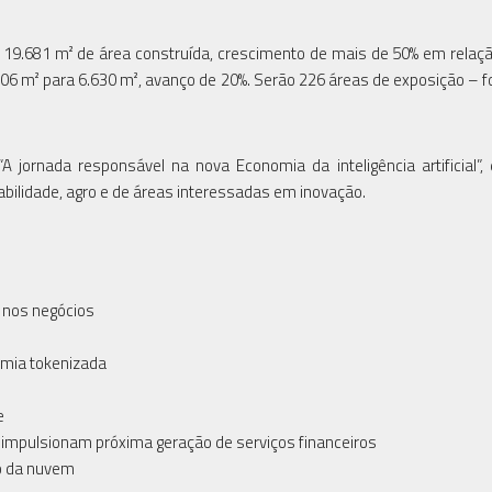
19.681 m² de área construída, crescimento de mais de 50% em relaç
6 m² para 6.630 m², avanço de 20%. Serão 226 áreas de exposição – 
jornada responsável na nova Economia da inteligência artificial”, 
tabilidade, agro e de áreas interessadas em inovação.
 nos negócios
mia tokenizada
e
de impulsionam próxima geração de serviços financeiros
ão da nuvem