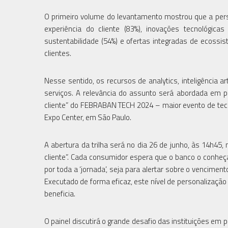
O primeiro volume do levantamento mostrou que a pers
experiência do cliente (83%), inovações tecnológicas
sustentabilidade (54%) e ofertas integradas de ecoss
clientes.
Nesse sentido, os recursos de analytics, inteligência a
serviços. A relevância do assunto será abordada em pai
cliente” do FEBRABAN TECH 2024 – maior evento de tecno
Expo Center, em São Paulo.
A abertura da trilha será no dia 26 de junho, às 14h45, n
cliente”. Cada consumidor espera que o banco o conh
por toda a ‘jornada’, seja para alertar sobre o vencimen
Executado de forma eficaz, este nível de personalização
beneficia.
O painel discutirá o grande desafio das instituições e