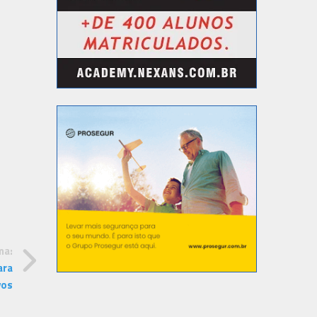
ma:
ara
vos