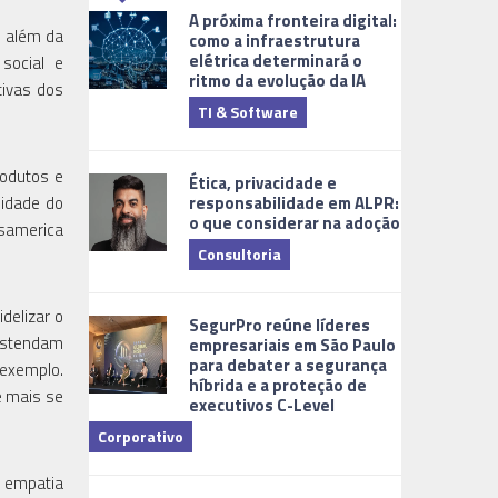
A próxima fronteira digital:
, além da
como a infraestrutura
elétrica determinará o
 social e
ritmo da evolução da IA
tivas dos
TI & Software
Tecnologia
rodutos e
Ética, privacidade e
responsabilidade em ALPR:
lidade do
o que considerar na adoção
nsamerica
Consultoria
Cidades Digi
idelizar o
SegurPro reúne líderes
 estendam
empresariais em São Paulo
para debater a segurança
 exemplo.
híbrida e a proteção de
e mais se
executivos C-Level
Corporativo
Dicas
m empatia