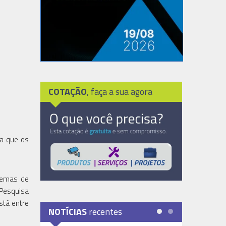
COTAÇÃO
, faça a sua agora
ça que os
temas de
 Pesquisa
stá entre
NOTÍCIAS
recentes