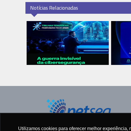
Notícias Relacionadas
Todos os direitos reservados ©
Utilizamos cookies para oferecer melhor experiência, 