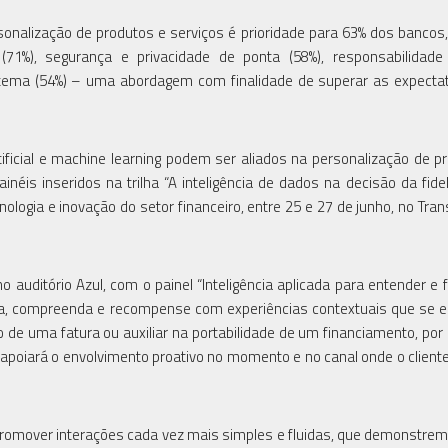
onalização de produtos e serviços é prioridade para 63% dos bancos
 (71%), segurança e privacidade de ponta (58%), responsabilidade
istema (54%) – uma abordagem com finalidade de superar as expecta
rtificial e machine learning podem ser aliados na personalização de p
néis inseridos na trilha “A inteligência de dados na decisão da fide
logia e inovação do setor financeiro, entre 25 e 27 de junho, no Tra
o auditório Azul, com o painel “Inteligência aplicada para entender e f
eça, compreenda e recompense com experiências contextuais que se
to de uma fatura ou auxiliar na portabilidade de um financiamento, por
 apoiará o envolvimento proativo no momento e no canal onde o client
m promover interações cada vez mais simples e fluidas, que demonstre