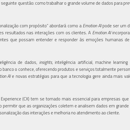
 à seguinte questão: como trabalhar o grande volume de dados para pre
sonalização com propósito” abordará como a
Emotion AI
pode ser um di
res resultados nas interações com os clientes. A
Emotion AI
incorpora
eligentes que possam entender e responder às emoções humanas de
ligência de dados,
insights
, inteligência artificial, machine learnin
 banco o conhece, oferecendo produtos e serviços totalmente person
ion AI
e novas estratégias para que a tecnologia gere ainda mais val
r Experience (CX) tem se tornado mais essencial para empresas qu
Ao permitir que as organizações coletem e analisem dados em grande 
sonalização das interações e melhoria no atendimento ao cliente.