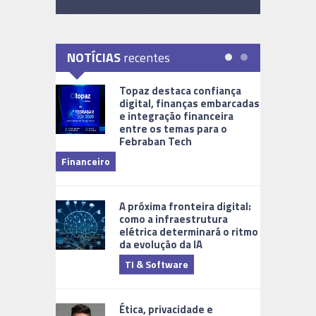
NOTÍCIAS
recentes
Topaz destaca confiança
digital, finanças embarcadas
e integração financeira
entre os temas para o
Febraban Tech
videomoni
Financeiro
Monitoram
A próxima fronteira digital:
como a infraestrutura
elétrica determinará o ritmo
da evolução da IA
TI & Software
Tecnologia
Ética, privacidade e