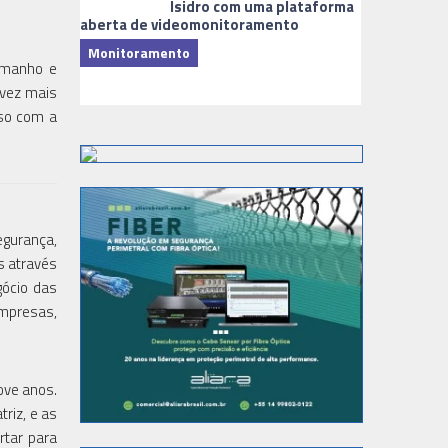
Isidro com uma plataforma
aberta de videomonitoramento
Monitoramento
amanho e
TI & Softwa
 vez mais
sso com a
egurança,
s através
gócio das
empresas,
ove anos.
riz, e as
rtar para