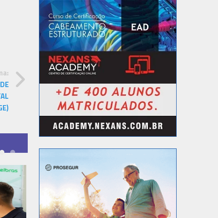
ma:
 DE
TAL
GE)