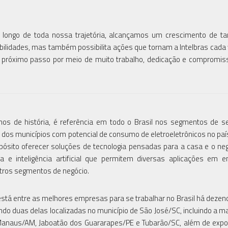
longo de toda nossa trajetória, alcançamos um crescimento de t
ilidades, mas também possibilita ações que tornam a Intelbras cada
r o próximo passo por meio de muito trabalho, dedicação e compromi
anos de história, é referência em todo o Brasil nos segmentos de s
 dos municípios com potencial de consumo de eletroeletrônicos no paí
pósito oferecer soluções de tecnologia pensadas para a casa e o ne
gia e inteligência artificial que permitem diversas aplicações em 
utros segmentos de negócio.
stá entre as melhores empresas para se trabalhar no Brasil há dezen
o duas delas localizadas no município de São José/SC, incluindo a mat
Manaus/AM, Jaboatão dos Guararapes/PE e Tubarão/SC, além de expo