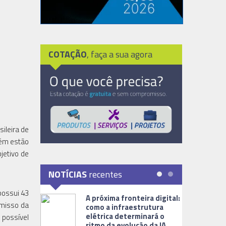
COTAÇÃO
, faça a sua agora
ileira de
bém estão
jetivo de
NOTÍCIAS
recentes
 possui 43
A próxima fronteira digital:
omisso da
como a infraestrutura
elétrica determinará o
 possível
ritmo da evolução da IA