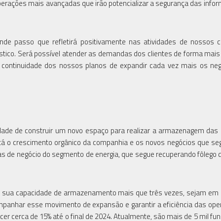
operações mais avançadas que irão potencializar a segurança das info
de passo que refletirá positivamente nas atividades de nossos c
stico. Será possível atender as demandas dos clientes de forma mais 
 a continuidade dos nossos planos de expandir cada vez mais os ne
idade de construir um novo espaço para realizar a armazenagem das
, está o crescimento orgânico da companhia e os novos negócios que 
as de negócio do segmento de energia, que segue recuperando fôlego 
 a sua capacidade de armazenamento mais que três vezes, sejam em
panhar esse movimento de expansão e garantir a eficiência das ope
r cerca de 15% até o final de 2024. Atualmente, são mais de 5 mil fun