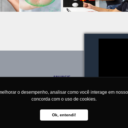
ANUNCIE
SOBRE
CONTATO
melhorar o desempenho, analisar como você interage em nosso sit
concorda com o uso de cookies.
Ok, entendi!