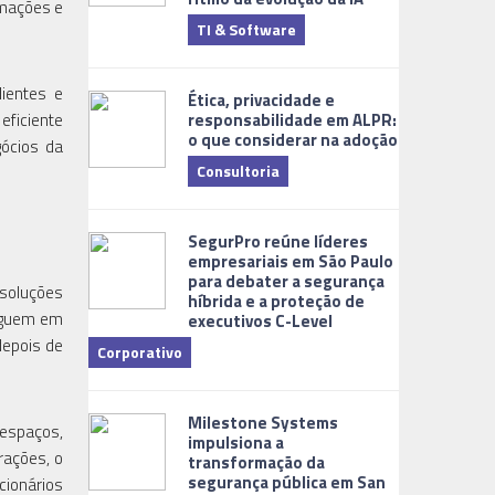
rmações e
TI & Software
Tecnologia
lientes e
Ética, privacidade e
responsabilidade em ALPR:
eficiente
o que considerar na adoção
gócios da
Consultoria
Cidades Digi
SegurPro reúne líderes
empresariais em São Paulo
para debater a segurança
 soluções
híbrida e a proteção de
seguem em
executivos C-Level
depois de
Corporativo
Dicas
Milestone Systems
 espaços,
impulsiona a
rações, o
transformação da
segurança pública em San
cionários