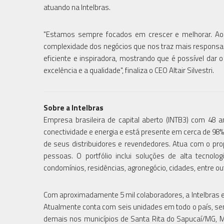
atuando na Intelbras.
"Estamos sempre focados em crescer e melhorar. Ao 
complexidade dos negócios que nos traz mais responsab
eficiente e inspiradora, mostrando que é possível da
excelência e a qualidade", finaliza o CEO Altair Silvestri.
Sobre a Intelbras
Empresa brasileira de capital aberto (INTB3) com 48 
conectividade e energia e está presente em cerca de 98%
de seus distribuidores e revendedores. Atua com o pro
pessoas. O portfólio inclui soluções de alta tecnolo
condomínios, residências, agronegócio, cidades, entre o
Com aproximadamente 5 mil colaboradores, a Intelbras e
Atualmente conta com seis unidades em todo o país, send
demais nos municípios de Santa Rita do Sapucaí/MG, 