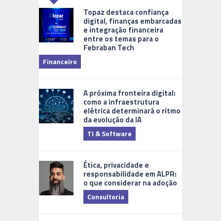
Topaz destaca confiança
digital, finanças embarcadas
e integração financeira
entre os temas para o
Febraban Tech
videomoni
Financeiro
Monitoram
A próxima fronteira digital:
como a infraestrutura
elétrica determinará o ritmo
da evolução da IA
TI & Software
Tecnologia
Ética, privacidade e
responsabilidade em ALPR:
o que considerar na adoção
Consultoria