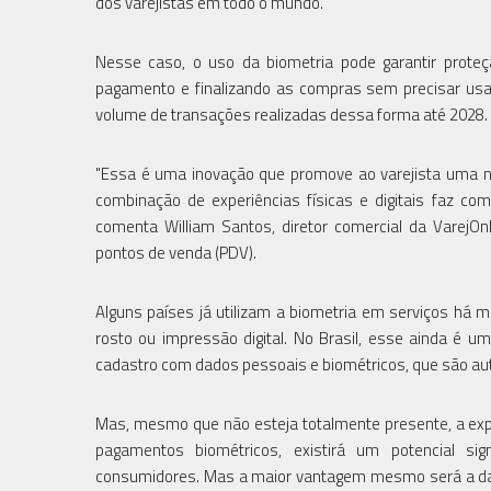
dos varejistas em todo o mundo.
Nesse caso, o uso da biometria pode garantir proteç
pagamento e finalizando as compras sem precisar usar
volume de transações realizadas dessa forma até 2028.
"Essa é uma inovação que promove ao varejista uma nov
combinação de experiências físicas e digitais faz 
comenta William Santos, diretor comercial da VarejOn
pontos de venda (PDV).
Alguns países já utilizam a biometria em serviços há m
rosto ou impressão digital. No Brasil, esse ainda é 
cadastro com dados pessoais e biométricos, que são aut
Mas, mesmo que não esteja totalmente presente, a exp
pagamentos biométricos, existirá um potencial sig
consumidores. Mas a maior vantagem mesmo será a da s