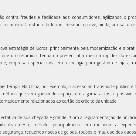
ão contra fraudes e facilidade aos consumidores, agilizando o pr
 a carteira. O estudo da Juniper Research prevê, ainda, um salto d
a estratégia de lucros, principalmente pela modernização e a prati
com que o consumidor tenha no presencial a mesma rapidez do e-c
line, empresa especializada em tecnologia para gestão de lojas, fr
ais tempo. Na China, por exemplo, o acesso ao transporte público é f
um método que vem ganhando espaço; em algumas lojas, é possível r
omaticamente relacionados ao cartão de crédito da unidade.
ectativa de sua chegada é grande. "Com a regulamentação de privac
nificativo neste método, principalmente em melhorar a experiê
egurança, reduzindo riscos de golpes, roubos e mau uso dos dados 