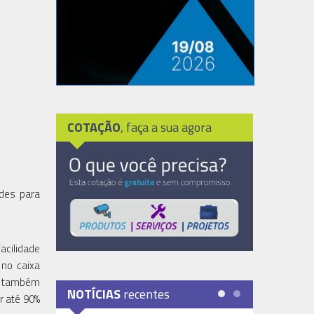
COTAÇÃO
, faça a sua agora
ades para
acilidade
 no caixa
io também
NOTÍCIAS
recentes
r até 90%