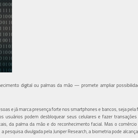
hecimento digital ou palmas da mão — promete ampliar possibilid
oas e já marca presença forte nos smartphones e bancos, seja pela f
 os usuários podem desbloquear seus celulares e fazer transações
gitais, da palma da mão e do reconhecimento facial. Mas o comérc
a pesquisa divulgada pela Juniper Research, a biometria pode alcança