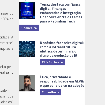
Topaz destaca confiança
digital, finanças
embarcadas e integração
ocesso do
financeira entre os temas
e 138% no
para o Febraban Tech
aberta de v
Financeiro
Monitorame
cidade. A
A próxima fronteira digital:
ommerce",
como a infraestrutura
anquias e
elétrica determinará o
ritmo da evolução da IA
TI & Software
Tecnologia
eito pelo
ealizar o
Ética, privacidade e
responsabilidade em ALPR:
o que considerar na adoção
idade nos
Consultoria
ncia dos
alheios",
Cidades Digi