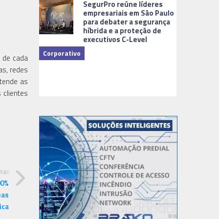
SegurPro reúne líderes
empresariais em São Paulo
para debater a segurança
híbrida e a proteção de
executivos C-Level
Corporativo
o de cada
as, redes
Dicas
atende as
 clientes
ma:
00%
eas
ica