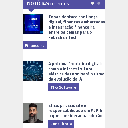
NOTÍCIAS
recentes
Topaz destaca confiança
digital, finanças embarcadas
e integração financeira
entre os temas para o
Febraban Tech
videomoni
Financeiro
Monitoram
A próxima fronteira digital:
como a infraestrutura
elétrica determinará o ritmo
da evolução da IA
TI & Software
Tecnologia
Ética, privacidade e
responsabilidade em ALPR:
o que considerar na adoção
Consultoria