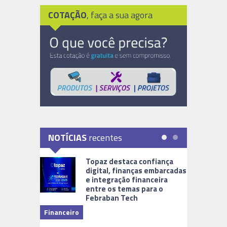
COTAÇÃO
, faça a sua agora
NOTÍCIAS
recentes
Topaz destaca confiança
digital, finanças embarcadas
e integração financeira
entre os temas para o
Febraban Tech
videomoni
Financeiro
Monitoram