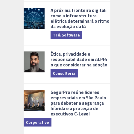
A próxima fronteira digital:
como a infraestrutura
elétrica determinará o ritmo
da evolução da IA
TI & Software
Tecnologia
Ética, privacidade e
responsabilidade em ALPR:
o que considerar na adoção
Consultoria
Cidades Di
SegurPro reúne líderes
empresariais em São Paulo
para debater a segurança
híbrida e a proteção de
executivos C-Level
Corporativo