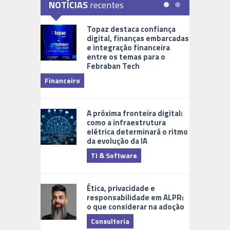
NOTÍCIAS
recentes
Topaz destaca confiança
digital, finanças embarcadas
e integração financeira
entre os temas para o
Febraban Tech
videomoni
Financeiro
Monitoram
A próxima fronteira digital:
como a infraestrutura
elétrica determinará o ritmo
da evolução da IA
TI & Software
Tecnologia
Ética, privacidade e
responsabilidade em ALPR:
o que considerar na adoção
Consultoria