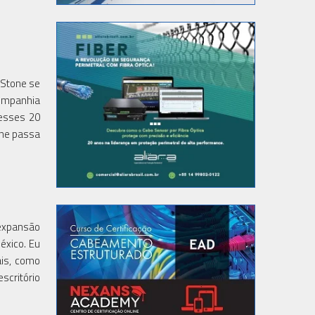
 Stone se
companhia
desses 20
one passa
expansão
éxico. Eu
is, como
scritório