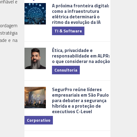
nfiável e
A próxima fronteira digital:
como a infraestrutura
elétrica determinará o
ritmo da evolução da IA
abordagem
TI & Software
Tecnologia
stratégia
dade e na
Ética, privacidade e
responsabilidade em ALPR:
o que considerar na adoção
Consultoria
Cidades Digi
SegurPro reúne líderes
empresariais em São Paulo
para debater a segurança
híbrida e a proteção de
executivos C-Level
Corporativo
Dicas