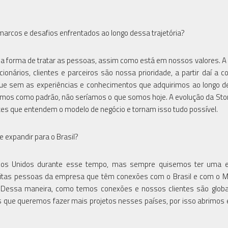
 marcos e desafios enfrentados ao longo dessa trajetória?
 é a forma de tratar as pessoas, assim como está em nossos valores. A
nários, clientes e parceiros são nossa prioridade, a partir daí a 
que sem as experiências e conhecimentos que adquirimos ao longo 
mos como padrão, não seríamos o que somos hoje. A evolução da St
tes que entendem o modelo de negócio e tornam isso tudo possível.
e expandir para o Brasil?
ados Unidos durante esse tempo, mas sempre quisemos ter uma 
muitas pessoas da empresa que têm conexões com o Brasil e com o M
Dessa maneira, como temos conexões e nossos clientes são globa
que queremos fazer mais projetos nesses países, por isso abrimos e