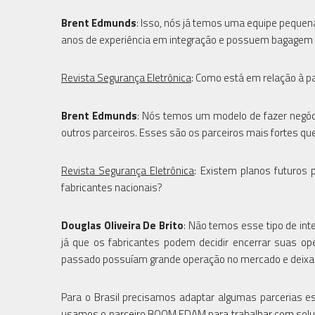
Brent Edmunds
: Isso, nós já temos uma equipe pequen
anos de experiência em integração e possuem bagagem su
Revista Segurança Eletrônica
: Como está em relação à p
Brent Edmunds
: Nós temos um modelo de fazer negóci
outros parceiros. Esses são os parceiros mais fortes q
Revista Segurança Eletrônica
: Existem planos futuros 
fabricantes nacionais?
Douglas Oliveira De Brito
: Não temos esse tipo de int
já que os fabricantes podem decidir encerrar suas o
passado possuíam grande operação no mercado e deixa
Para o Brasil precisamos adaptar algumas parcerias e
usamos o parceiro BOOM EDAM para trabalhar com soluç