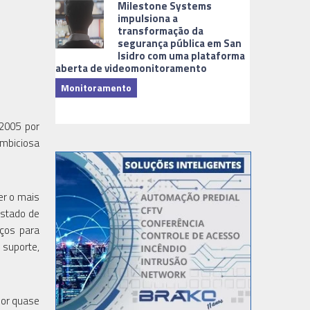
Milestone Systems
impulsiona a
transformação da
segurança pública em San
Isidro com uma plataforma
aberta de videomonitoramento
Monitoramento
TI & Softwa
 2005 por
ambiciosa
er o mais
estado de
iços para
suporte,
por quase