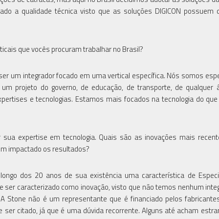
lado a qualidade técnica visto que as soluções DIGICON possuem 
rticais que vocês procuram trabalhar no Brasil?
r um integrador focado em uma vertical específica. Nós somos espe
 um projeto do governo, de educação, de transporte, de qualquer 
ertises e tecnologias. Estamos mais focados na tecnologia do qu
r sua expertise em tecnologia. Quais são as inovações mais recen
êm impactado os resultados?
 longo dos 20 anos de sua existência uma característica de Especi
ode ser caracterizado como inovação, visto que não temos nenhum inte
A Stone não é um representante que é financiado pelos fabricante
e ser citado, já que é uma dúvida recorrente. Alguns até acham estr