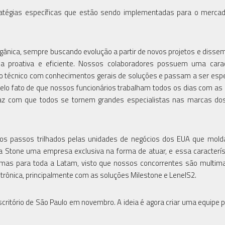
tratégias específicas que estão sendo implementadas para o mercad
rgânica, sempre buscando evolução a partir de novos projetos e disse
rma proativa e eficiente. Nossos colaboradores possuem uma carac
ico técnico com conhecimentos gerais de soluções e passam a ser espe
pelo fato de que nossos funcionários trabalham todos os dias com 
faz com que todos se tornem grandes especialistas nas marcas do
mos passos trilhados pelas unidades de negócios dos EUA que mol
 Stone uma empresa exclusiva na forma de atuar, e essa caracterís
 mas para toda a Latam, visto que nossos concorrentes são multim
rônica, principalmente com as soluções Milestone e LenelS2.
critório de São Paulo em novembro. A ideia é agora criar uma equipe p