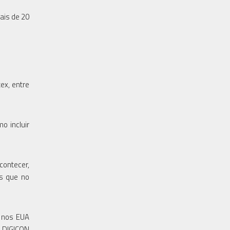
ais de 20
ex, entre
o incluir
contecer,
as que no
, nos EUA
a DIGICON