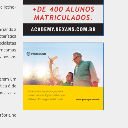
o latino-
minando a
terística
cialistas
as mesmas
s nossos
daram um
tica é de
arcas e a
rópria no