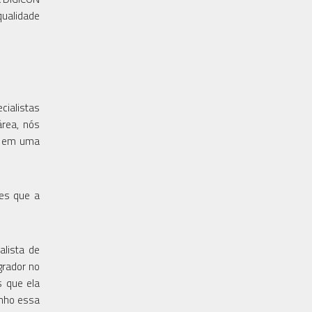
qualidade
cialistas
área, nós
e em uma
tes que a
alista de
grador no
s que ela
anho essa