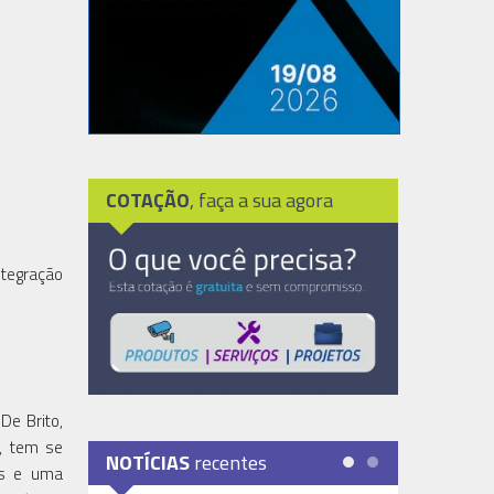
COTAÇÃO
, faça a sua agora
ntegração
De Brito,
5, tem se
NOTÍCIAS
recentes
es e uma