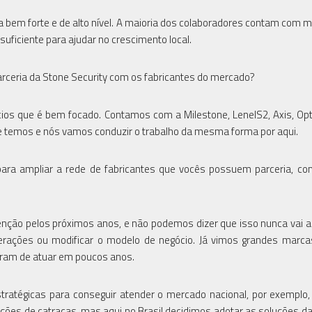
a bem forte e de alto nível. A maioria dos colaboradores contam com m
ficiente para ajudar no crescimento local.
arceria da Stone Security com os fabricantes do mercado?
os que é bem focado. Contamos com a Milestone, LenelS2, Axis, Opt
ue temos e nós vamos conduzir o trabalho da mesma forma por aqui.
para ampliar a rede de fabricantes que vocês possuem parceria, com
enção pelos próximos anos, e não podemos dizer que isso nunca vai a
perações ou modificar o modelo de negócio. Já vimos grandes marc
ram de atuar em poucos anos.
stratégicas para conseguir atender o mercado nacional, por exemplo
ões de catracas, mas aqui no Brasil decidimos adotar as soluções d