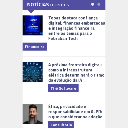
NOTÍCIAS
recentes
Topaz destaca confiança
digital, finanças embarcadas
e integração financeira
entre os temas para o
Febraban Tech
videomoni
Financeiro
Monitoram
A próxima fronteira digital:
como a infraestrutura
elétrica determinará o ritmo
da evolução da IA
TI & Software
Tecnologia
Ética, privacidade e
responsabilidade em ALPR:
o que considerar na adoção
Consultoria