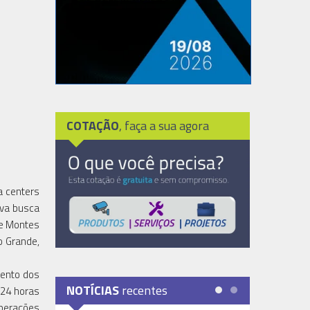
COTAÇÃO
, faça a sua agora
a centers
iva busca
de Montes
o Grande,
mento dos
NOTÍCIAS
recentes
 24 horas
operações