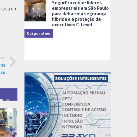
SegurPro reúne líderes
empresariais em São Paulo
Focada em
para debater a segurança
híbrida e a proteção de
executivos C-Level
Corporativo
Dicas
ma:
ina
ico