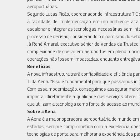
aeroportuárias.
Segundo Lucas Picão, coordenador de Infraestrutura TIC
à facilidade de implementação em um ambiente altam
escalonar e integrar as tecnologias necessárias sem int
processo de decisão, considerando o dinamismo do setor
Já René Amaral, executivo sênior de Vendas da Trusted
complexidade de operar em aeroportos em pleno funcion
operações não fossem impactadas, enquanto entregávam
Benefícios
A nova infraestrutura trará confiabilidade e eficiência
TI da Aena. “Isso é fundamental para que possamos ini
Com essa modernização, conseguimos assegurar maior re
impactar diretamente a qualidade dos serviços oferec
que utilizam a tecnologia como fonte de acesso ao mund
Sobre a Aena
A Aena é a maior operadora aeroportuária do mundo em 
estados, sempre comprometida com a excelência opera
tecnologias de ponta para melhorar a experiência dos pas