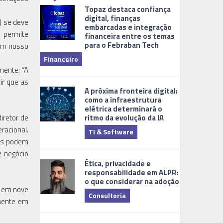
Topaz destaca confiança
digital, finanças
) se deve
embarcadas e integração
 permite
financeira entre os temas
para o Febraban Tech
aberta de v
 em nosso
Financeiro
Monitorame
mente: “A
ir que as
A próxima fronteira digital:
como a infraestrutura
elétrica determinará o
ritmo da evolução da IA
iretor de
racional.
TI & Software
Tecnologia
ais podem
e negócio
Ética, privacidade e
responsabilidade em ALPR:
o que considerar na adoção
s em nove
Consultoria
amente em
Cidades Digi