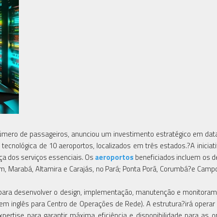
mero de passageiros, anunciou um investimento estratégico em dat
a tecnológica de 10 aeroportos, localizados em três estados.?A iniciat
ça dos serviços essenciais. Os
aeroportos
beneficiados incluem os 
ém, Marabá, Altamira e Carajás, no Pará; Ponta Porã, Corumbá?e Camp
ca para desenvolver o design, implementação, manutenção e monitora
em inglês para Centro de Operações de Rede). A estrutura?irá operar
xpertise para garantir máxima eficiência e disponibilidade para as 