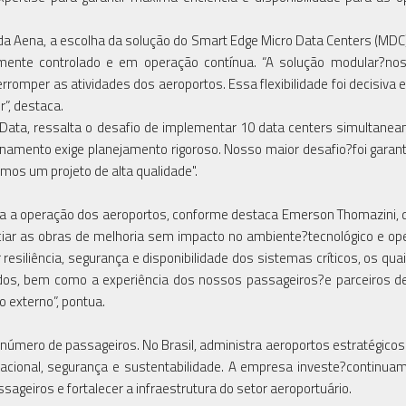
 da Aena, a escolha da solução do Smart Edge Micro Data Centers (MDC
ente controlado e em operação contínua. “A solução modular?nos
erromper as atividades dos aeroportos. Essa flexibilidade foi decisiva
”, destaca.
 Data, ressalta o desafio de implementar 10 data centers simultanea
amento exige planejamento rigoroso. Nosso maior desafio?foi garant
os um projeto de alta qualidade".
 para a operação dos aeroportos, conforme destaca Emerson Thomazini, d
ciar as obras de melhoria sem impacto no ambiente?tecnológico e ope
siliência, segurança e disponibilidade dos sistemas críticos, os qu
idos, bem como a experiência dos nossos passageiros?e parceiros d
o externo”, pontua.
número de passageiros. No Brasil, administra aeroportos estratégico
cional, segurança e sustentabilidade. A empresa investe?continu
sageiros e fortalecer a infraestrutura do setor aeroportuário.