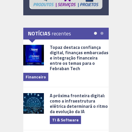
NOTÍCIAS
recentes
Topaz destaca confiança
digital, finanças embarcadas
e integração financeira
entre os temas para o
Febraban Tech
videomoni
Financeiro
Monitoram
A próxima fronteira digital:
como a infraestrutura
elétrica determinará o ritmo
da evolução da IA
TI & Software
Tecnologia