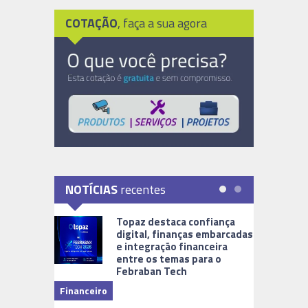
COTAÇÃO
, faça a sua agora
NOTÍCIAS
recentes
Topaz destaca confiança
digital, finanças embarcadas
e integração financeira
entre os temas para o
Febraban Tech
videomoni
Financeiro
Monitoram