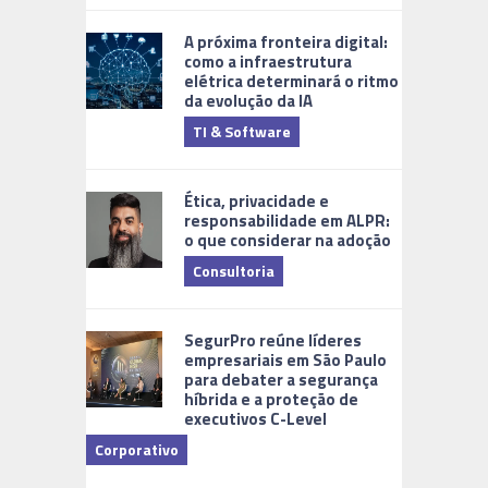
A próxima fronteira digital:
como a infraestrutura
elétrica determinará o ritmo
da evolução da IA
TI & Software
Tecnologia
Ética, privacidade e
responsabilidade em ALPR:
o que considerar na adoção
Consultoria
Cidades Di
SegurPro reúne líderes
empresariais em São Paulo
para debater a segurança
híbrida e a proteção de
executivos C-Level
Corporativo