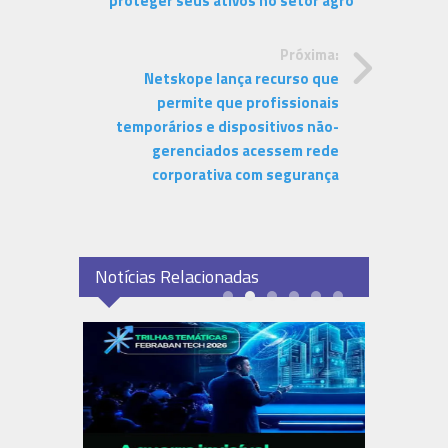
proteger seus ativos no setor agro
Próxima:
Netskope lança recurso que
permite que profissionais
temporários e dispositivos não-
gerenciados acessem rede
corporativa com segurança
Notícias Relacionadas