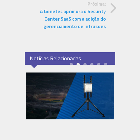
Próxima:
A Genetec aprimora o Security
Center SaaS com a adição do
gerenciamento de intrusões
Notícias Relacionadas