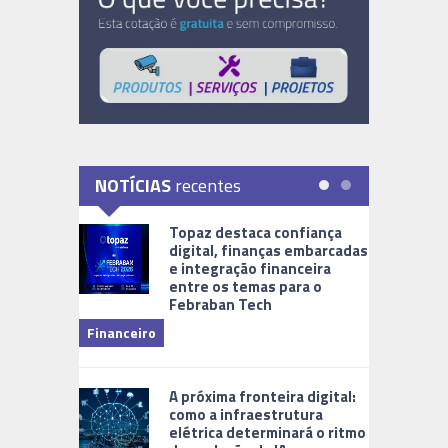
NOTÍCIAS
recentes
Topaz destaca confiança
digital, finanças embarcadas
e integração financeira
entre os temas para o
Febraban Tech
videomoni
Financeiro
Monitoram
A próxima fronteira digital:
como a infraestrutura
elétrica determinará o ritmo