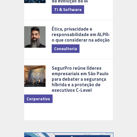
da evolução da IA
TI & Software
Tecnologia
Ética, privacidade e
responsabilidade em ALPR:
o que considerar na adoção
Consultoria
Cidades Di
SegurPro reúne líderes
empresariais em São Paulo
para debater a segurança
híbrida e a proteção de
executivos C-Level
Corporativo