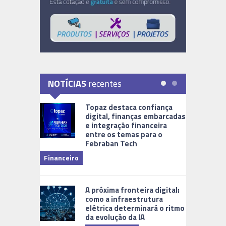
NOTÍCIAS
recentes
Topaz destaca confiança
digital, finanças embarcadas
e integração financeira
entre os temas para o
Febraban Tech
videomoni
Financeiro
Monitoram
A próxima fronteira digital:
como a infraestrutura
elétrica determinará o ritmo
da evolução da IA