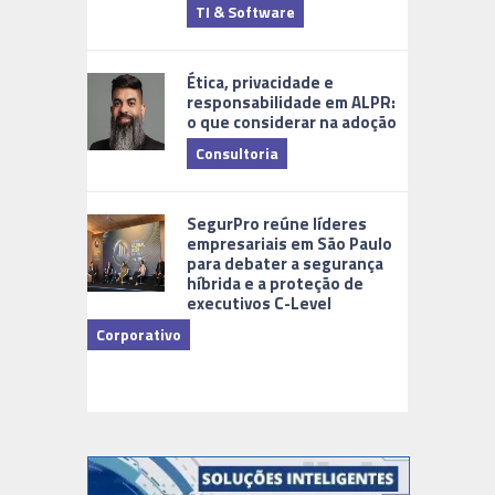
TI & Software
Tecnologia
Ética, privacidade e
responsabilidade em ALPR:
o que considerar na adoção
Consultoria
Cidades Di
SegurPro reúne líderes
empresariais em São Paulo
para debater a segurança
híbrida e a proteção de
executivos C-Level
Corporativo