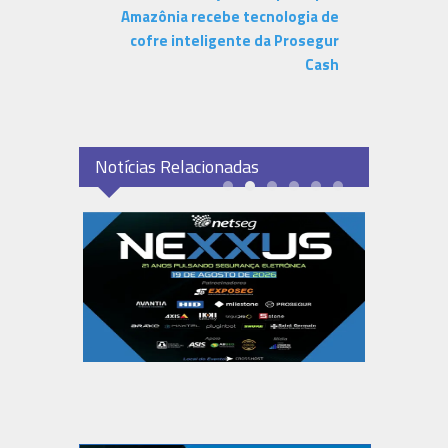
Amazônia recebe tecnologia de
cofre inteligente da Prosegur
Cash
Notícias Relacionadas