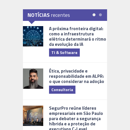
NOTÍCIAS
recentes
A próxima fronteira digital:
como a infraestrutura
elétrica determinará o ritmo
da evolução da IA
TI & Software
Tecnologia
Ética, privacidade e
responsabilidade em ALPR:
o que considerar na adoção
Consultoria
Cidades Di
SegurPro reúne líderes
empresariais em São Paulo
para debater a segurança
híbrida e a proteção de
executivos C-Level