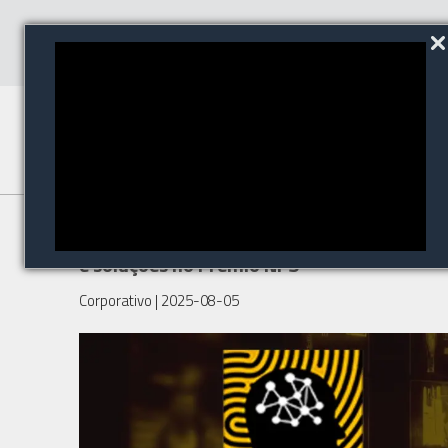
ISC Brasil apresenta inovações
e soluções no Prêmio NPS
Corporativo
| 2025-08-05