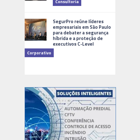
Consultoria
Cidades Di
SegurPro reúne líderes
empresariais em São Paulo
para debater a segurança
híbrida e a proteção de
executivos C-Level
Corporativo