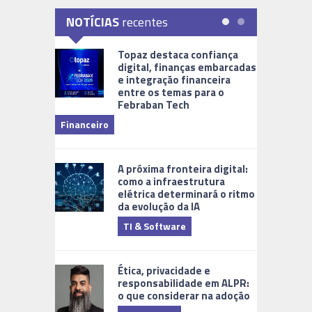
NOTÍCIAS
recentes
Topaz destaca confiança
digital, finanças embarcadas
e integração financeira
entre os temas para o
Febraban Tech
videomoni
Financeiro
Monitoram
A próxima fronteira digital:
como a infraestrutura
elétrica determinará o ritmo
da evolução da IA
TI & Software
Tecnologia
Ética, privacidade e
responsabilidade em ALPR:
o que considerar na adoção