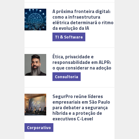
A próxima fronteira digital:
como a infraestrutura
elétrica determinará o ritmo
da evolução da IA
TI & Software
Tecnologia
Ética, privacidade e
responsabilidade em ALPR:
o que considerar na adoção
Consultoria
Cidades Di
SegurPro reúne líderes
empresariais em São Paulo
para debater a segurança
híbrida e a proteção de
executivos C-Level
Corporativo