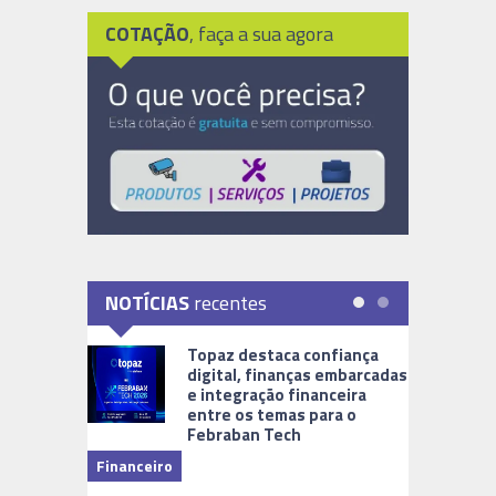
COTAÇÃO
, faça a sua agora
NOTÍCIAS
recentes
Topaz destaca confiança
digital, finanças embarcadas
e integração financeira
entre os temas para o
Febraban Tech
videomoni
Financeiro
Monitoram