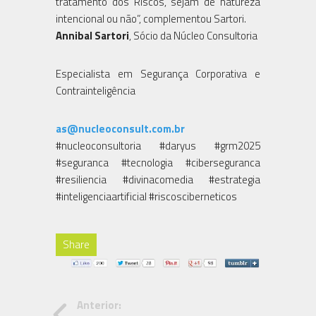
tratamento dos Riscos, sejam de natureza
intencional ou não”, complementou Sartori.
Annibal Sartori
, Sócio da Núcleo Consultoria
Especialista em Segurança Corporativa e
Contrainteligência
as@nucleoconsult.com.br
#nucleoconsultoria #daryus #grm2025
#seguranca #tecnologia #ciberseguranca
#resiliencia #divinacomedia #estrategia
#inteligenciaartificial #riscosciberneticos
Share
Anterior: