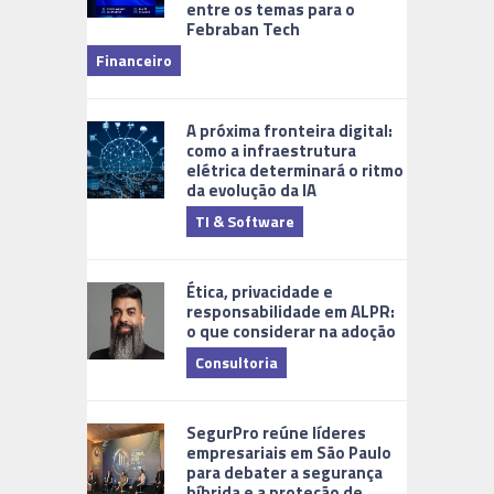
entre os temas para o
Febraban Tech
videomoni
Financeiro
Monitoram
A próxima fronteira digital:
como a infraestrutura
elétrica determinará o ritmo
da evolução da IA
TI & Software
Tecnologia
Ética, privacidade e
responsabilidade em ALPR:
o que considerar na adoção
Consultoria
Cidades Di
SegurPro reúne líderes
empresariais em São Paulo
para debater a segurança
híbrida e a proteção de