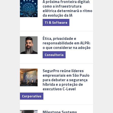
A próxima fronteira digital:
como a infraestrutura
elétrica determinará o ritmo
da evolução da IA
TI & Software
Tecnologia
Ética, privacidade e
responsabilidade em ALPR:
o que considerar na adoção
Consultoria
Cidades Di
SegurPro reúne líderes
empresariais em São Paulo
para debater a segurança
híbrida e a proteção de
executivos C-Level
Corporativo
Milestone Systems