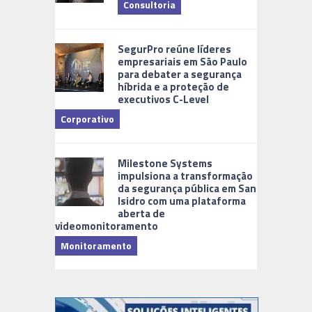
Consultoria
Cidades Di
SegurPro reúne líderes
empresariais em São Paulo
para debater a segurança
híbrida e a proteção de
executivos C-Level
Corporativo
Milestone Systems
impulsiona a transformação
da segurança pública em San
Isidro com uma plataforma
aberta de
videomonitoramento
Monitoramento