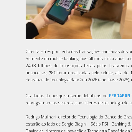
Oitenta e três por cento das transações bancárias dos bras
Somente no mobile banking, nos últimos cinco anos, o c
240,8 bilhões de transações feitas pelos brasileiro
financeiras, 78% foram realizadas pelo celular, alta de
Febraban de Tecnologia Bancária 2026 (ano-base 2025), re
Os dados da pesquisa serão debatidos no
FEBRABAN 
reprogramam os setores”, com líderes de tecnologia de al
Rodrigo Mulinari, diretor de Tecnologia do Banco do Bras
estarão ao lado de Sergio Biagini - Sócio FSI - Banking 
Davidovic, diretora de Inovação e Tecnologia Bancária da