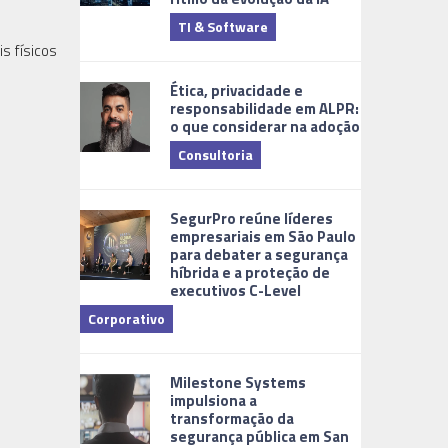
TI & Software
Tecnologia
s físicos
Ética, privacidade e
responsabilidade em ALPR:
o que considerar na adoção
Consultoria
Cidades Digi
SegurPro reúne líderes
empresariais em São Paulo
para debater a segurança
híbrida e a proteção de
executivos C-Level
Corporativo
Dicas
Milestone Systems
impulsiona a
transformação da
segurança pública em San