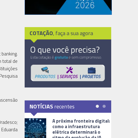
COTAÇÃO
, faça a sua agora
t banking.
 total de
tituições
 Pesquisa
 ascensão
NOTÍCIAS
recentes
A próxima fronteira digital:
Bradesco;
como a infraestrutura
e Eduarda
elétrica determinará o
ritmo da evolução da IA