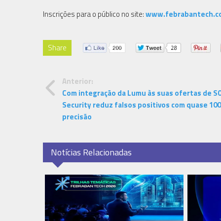
Inscrições para o público no site:
www.febrabantech.c
Share
Anterior:
Com integração da Lumu às suas ofertas de SO
Security reduz falsos positivos com quase 10
precisão
Notícias Relacionadas