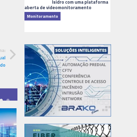
Isidro com uma plataforma
aberta de videomonitoramento
Monitoramento
TI & Softwa
ma:
ual
ado