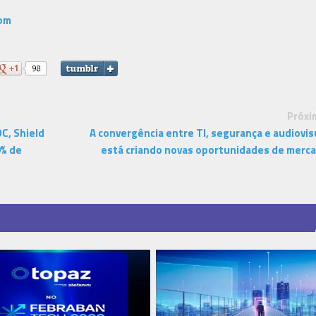
om
Próxi
C, Shield
A convergência entre TI, segurança e audiovis
0% de
está criando novas oportunidades de merc