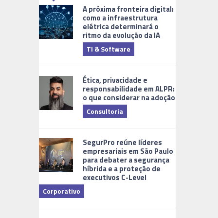
A próxima fronteira digital:
como a infraestrutura
elétrica determinará o
ritmo da evolução da IA
TI & Software
Tecnologia
Ética, privacidade e
responsabilidade em ALPR:
o que considerar na adoção
Consultoria
Cidades Digi
SegurPro reúne líderes
empresariais em São Paulo
para debater a segurança
híbrida e a proteção de
executivos C-Level
Corporativo
Dicas