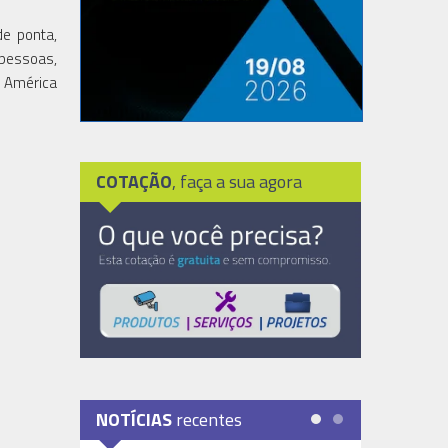
de ponta,
 pessoas,
a América
COTAÇÃO
, faça a sua agora
NOTÍCIAS
recentes