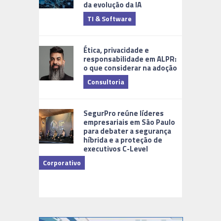
da evolução da IA
TI & Software
Tecnologia
Ética, privacidade e
responsabilidade em ALPR:
o que considerar na adoção
Consultoria
Cidades Di
SegurPro reúne líderes
empresariais em São Paulo
para debater a segurança
híbrida e a proteção de
executivos C-Level
Corporativo