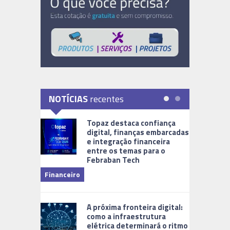
NOTÍCIAS
recentes
Topaz destaca confiança
digital, finanças embarcadas
e integração financeira
entre os temas para o
Febraban Tech
videomoni
Financeiro
Monitoram
A próxima fronteira digital:
como a infraestrutura
elétrica determinará o ritmo