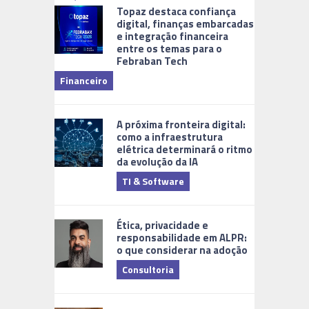
Topaz destaca confiança
digital, finanças embarcadas
e integração financeira
entre os temas para o
Febraban Tech
videomoni
Financeiro
Monitoram
A próxima fronteira digital:
como a infraestrutura
elétrica determinará o ritmo
da evolução da IA
TI & Software
Tecnologia
Ética, privacidade e
responsabilidade em ALPR:
o que considerar na adoção
Consultoria
Cidades Di