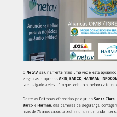
O
NetAV
saiu na frente mais uma vez e está apoiando
elegeu as empresas
AXIS
,
BARCO
,
HARMAN
,
INFOCO
Igrejas ligado a eles, afim que tenham o melhor da tecn
Deste as Poltronas oferecidas pelo grupo
Santa Clara
,
Barco
e
Harman
, das cameras de segurança, contagem
mais de 75 anos capacita profissionais no mundo inteir