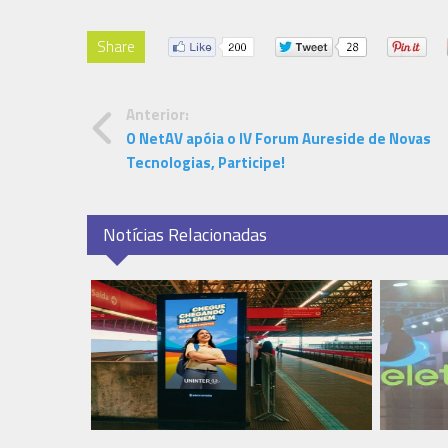
Share
Anterior:
O NetAV apóia o IV Forum Aureside de Novas
Tecnologias, Participe!
Notícias Relacionadas