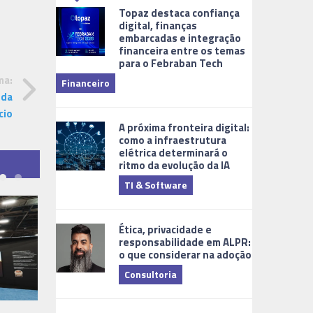
Topaz destaca confiança
digital, finanças
embarcadas e integração
financeira entre os temas
para o Febraban Tech
aberta de v
ma:
Financeiro
Monitorame
 da
cio
A próxima fronteira digital:
como a infraestrutura
elétrica determinará o
ritmo da evolução da IA
TI & Software
Tecnologia
Ética, privacidade e
responsabilidade em ALPR:
o que considerar na adoção
Consultoria
Cidades Digi