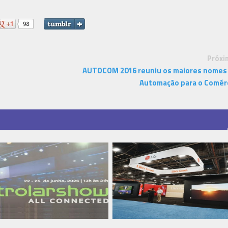
Próxi
AUTOCOM 2016 reuniu os maiores nomes
Automação para o Comér