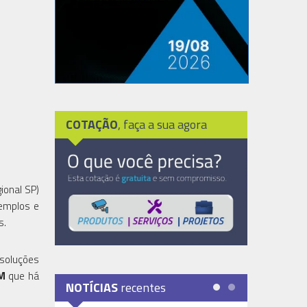
COTAÇÃO
, faça a sua agora
ional SP)
Templos e
s.
 soluções
MM
que há
NOTÍCIAS
recentes