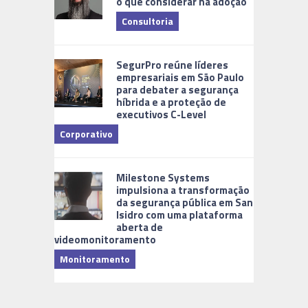
o que considerar na adoção
Consultoria
Cidades Di
SegurPro reúne líderes
empresariais em São Paulo
para debater a segurança
híbrida e a proteção de
executivos C-Level
Corporativo
Milestone Systems
impulsiona a transformação
da segurança pública em San
Isidro com uma plataforma
aberta de
videomonitoramento
Monitoramento