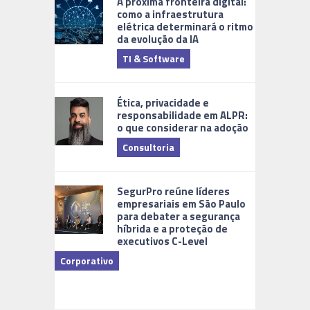
A próxima fronteira digital:
como a infraestrutura
elétrica determinará o ritmo
da evolução da IA
TI & Software
Tecnologia
Ética, privacidade e
responsabilidade em ALPR:
o que considerar na adoção
Consultoria
Cidades Di
SegurPro reúne líderes
empresariais em São Paulo
para debater a segurança
híbrida e a proteção de
executivos C-Level
Corporativo