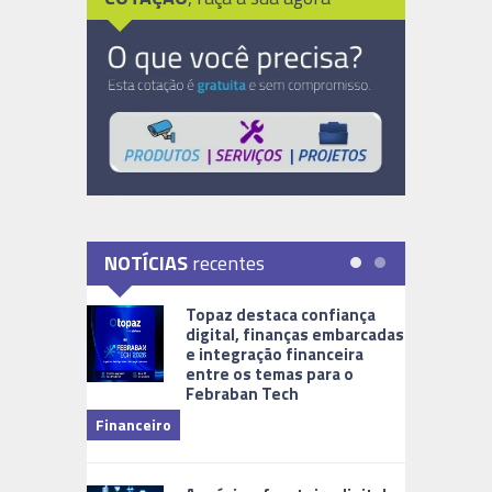
NOTÍCIAS
recentes
Topaz destaca confiança
digital, finanças embarcadas
e integração financeira
entre os temas para o
Febraban Tech
videomoni
Financeiro
Monitoram