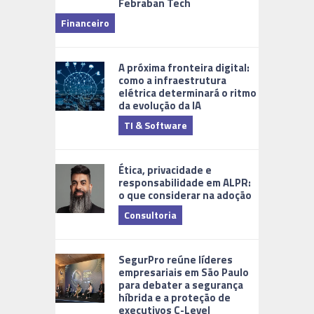
Febraban Tech
videomoni
Financeiro
Monitoram
A próxima fronteira digital:
como a infraestrutura
elétrica determinará o ritmo
da evolução da IA
TI & Software
Tecnologia
Ética, privacidade e
responsabilidade em ALPR:
o que considerar na adoção
Consultoria
Cidades Di
SegurPro reúne líderes
empresariais em São Paulo
para debater a segurança
híbrida e a proteção de
executivos C-Level