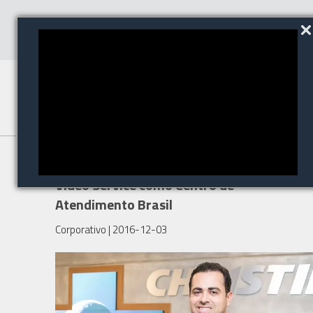
A Christie Nomeia a Personal
Video Service como Centro de
Atendimento Brasil
Corporativo
| 2016-12-03