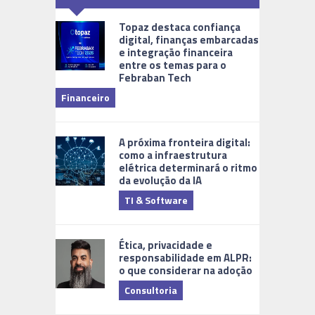
Topaz destaca confiança
digital, finanças embarcadas
e integração financeira
entre os temas para o
Febraban Tech
videomoni
Financeiro
Monitoram
A próxima fronteira digital:
como a infraestrutura
elétrica determinará o ritmo
da evolução da IA
TI & Software
Tecnologia
Ética, privacidade e
responsabilidade em ALPR:
o que considerar na adoção
Consultoria