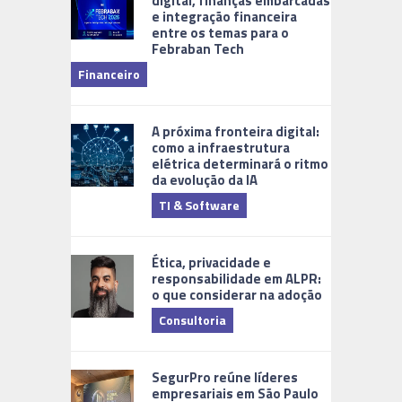
digital, finanças embarcadas
e integração financeira
entre os temas para o
Febraban Tech
videomoni
Financeiro
Monitoram
A próxima fronteira digital:
como a infraestrutura
elétrica determinará o ritmo
da evolução da IA
TI & Software
Tecnologia
Ética, privacidade e
responsabilidade em ALPR:
o que considerar na adoção
Consultoria
Cidades Di
SegurPro reúne líderes
empresariais em São Paulo