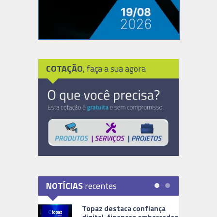
COTAÇÃO
, faça a sua agora
NOTÍCIAS
recentes
Topaz destaca confiança