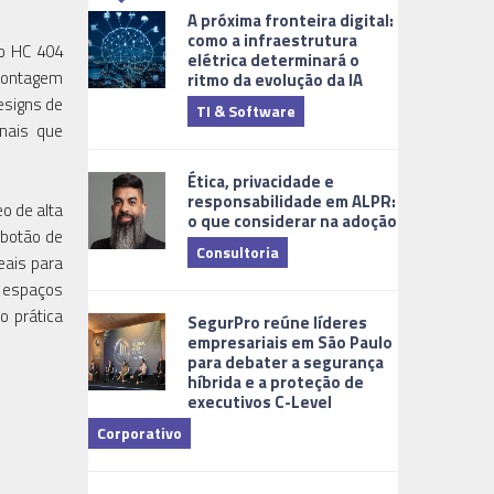
A próxima fronteira digital:
como a infraestrutura
o HC 404
elétrica determinará o
 montagem
ritmo da evolução da IA
esigns de
TI & Software
Tecnologia
onais que
Ética, privacidade e
responsabilidade em ALPR:
o de alta
o que considerar na adoção
 botão de
Consultoria
eais para
, espaços
Cidades Digi
o prática
SegurPro reúne líderes
empresariais em São Paulo
para debater a segurança
híbrida e a proteção de
executivos C-Level
Corporativo
Dicas