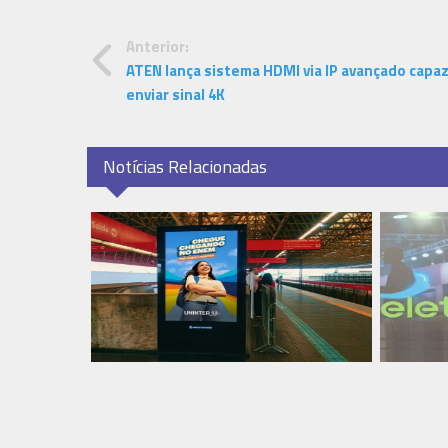
Anterior:
ATEN lança sistema HDMI via IP avançado capa
enviar sinal 4K
Notícias Relacionadas