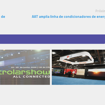
Próxi
z de
AAT amplia linha de condicionadores de ener