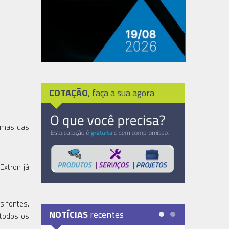
COTAÇÃO
, faça a sua agora
gumas das
Extron já
s fontes.
NOTÍCIAS
recentes
 todos os