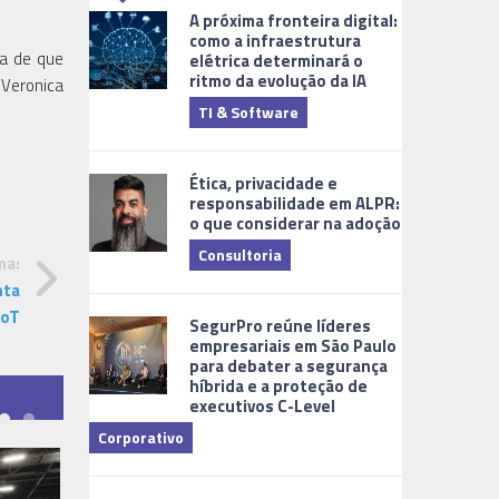
A próxima fronteira digital:
como a infraestrutura
za de que
elétrica determinará o
ritmo da evolução da IA
 Veronica
TI & Software
Tecnologia
Ética, privacidade e
responsabilidade em ALPR:
o que considerar na adoção
Consultoria
ma:
nta
Cidades Digi
IoT
SegurPro reúne líderes
empresariais em São Paulo
para debater a segurança
híbrida e a proteção de
executivos C-Level
Corporativo
Dicas