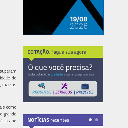
COTAÇÃO
, faça a sua agora
e superam
Cidade do
s, marcas
rais como
se grande
NOTÍCIAS
recentes
gócios no