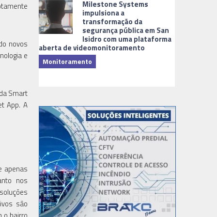
Milestone Systems
motamente
impulsiona a
transformação da
segurança pública em San
Isidro com uma plataforma
ndo novos
aberta de videomonitoramento
nologia e
Monitoramento
TI & Softwa
 da Smart
et App. A
ue apenas
anto nos
 soluções
sivos são
 o bairro