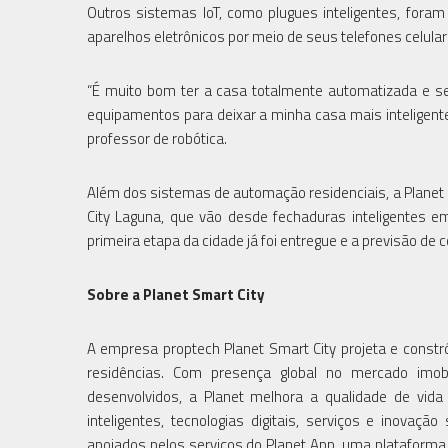
Outros sistemas IoT, como plugues inteligentes, fora
aparelhos eletrônicos por meio de seus telefones celul
“É muito bom ter a casa totalmente automatizada e ser
equipamentos para deixar a minha casa mais inteligente
professor de robótica.
Além dos sistemas de automação residenciais, a Planet 
City Laguna, que vão desde fechaduras inteligentes em
primeira etapa da cidade já foi entregue e a previsão de
Sobre a Planet Smart City
A empresa proptech Planet Smart City projeta e constró
residências. Com presença global no mercado imob
desenvolvidos, a Planet melhora a qualidade de vid
inteligentes, tecnologias digitais, serviços e inovação
apoiados pelos serviços do Planet App, uma plataforma d