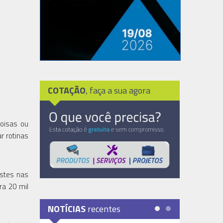
COTAÇÃO
, faça a sua agora
oisas ou
r rotinas
estes nas
ra 20 mil
NOTÍCIAS
recentes