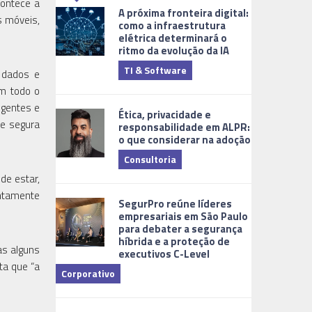
contece a
A próxima fronteira digital:
s móveis,
como a infraestrutura
elétrica determinará o
ritmo da evolução da IA
TI & Software
Tecnologia
 dados e
m todo o
igentes e
Ética, privacidade e
 e segura
responsabilidade em ALPR:
o que considerar na adoção
Consultoria
de estar,
Cidades Digi
untamente
SegurPro reúne líderes
empresariais em São Paulo
para debater a segurança
híbrida e a proteção de
as alguns
executivos C-Level
ta que “a
Corporativo
Dicas