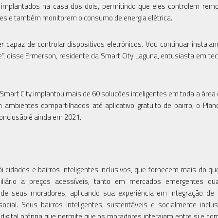
m implantados na casa dos dois, permitindo que eles controlem re
ares e também monitorem o consumo de energia elétrica.
 capaz de controlar dispositivos eletrônicos. Vou continuar instala
”, disse Ermerson, residente da Smart City Laguna, entusiasta em tec
Smart City implantou mais de 60 soluções inteligentes em toda a área
 ambientes compartilhados até aplicativo gratuito de bairro, o Plan
 conclusão é ainda em 2021.
i cidades e bairros inteligentes inclusivos, que fornecem mais do q
iliário a preços acessíveis, tanto em mercados emergentes qu
a de seus moradores, aplicando sua experiência em integração de
 social. Seus bairros inteligentes, sustentáveis e socialmente inclu
igital própria que permite que os moradores interajam entre si e com