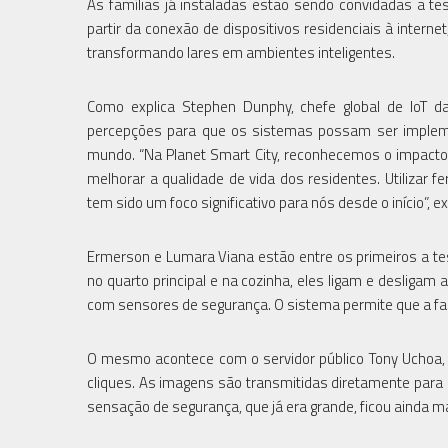
As famílias já instaladas estão sendo convidadas a t
partir da conexão de dispositivos residenciais à inter
transformando lares em ambientes inteligentes.
Como explica Stephen Dunphy, chefe global de IoT d
percepções para que os sistemas possam ser imple
mundo. “Na Planet Smart City, reconhecemos o impacto po
melhorar a qualidade de vida dos residentes. Utilizar fe
tem sido um foco significativo para nós desde o início”, exp
Ermerson e Lumara Viana estão entre os primeiros a tes
no quarto principal e na cozinha, eles ligam e desliga
com sensores de segurança. O sistema permite que a fa
O mesmo acontece com o servidor público Tony Uchoa,
cliques. As imagens são transmitidas diretamente para 
sensação de segurança, que já era grande, ficou ainda m