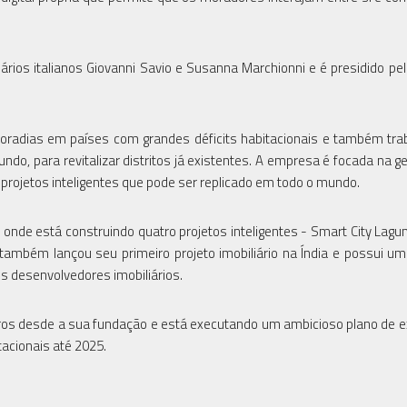
ários italianos Giovanni Savio e Susanna Marchionni e é presidido pelo
e moradias em países com grandes déficits habitacionais e também tr
do, para revitalizar distritos já existentes. A empresa é focada na g
a projetos inteligentes que pode ser replicado em todo o mundo.
, onde está construindo quatro projetos inteligentes - Smart City Lagu
também lançou seu primeiro projeto imobiliário na Índia e possui um 
ais desenvolvedores imobiliários.
uros desde a sua fundação e está executando um ambicioso plano de 
tacionais até 2025.