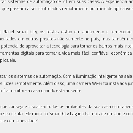
estar sistemas de automação de IoT em suas casas. A experiência a
net, que passam a ser controlados remotamente por meio de aplicativo
a Planet Smart City, os testes estão em andamento e fornecerão
mentados em outros projetos não somente no país, mas também e
tencial de aproveitar a tecnologia para tornar os bairros mais intel
rramentas digitais para tornar a vida mais fácil, confiável, econômica
lica ele.
tar os sistemas de automação. Com a iluminação inteligente na sala 
m as luzes remotamente. Além disso, uma câmera Wi-Fi foi instalada j
mília monitore a casa quando está ausente.
 que consegue visualizar todos os ambientes da sua casa com apen
o seu celular. Ele mora na Smart City Laguna há mais de um ano e con
aior com a novidade”.