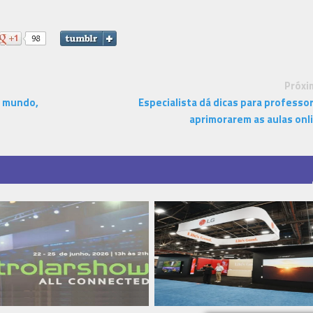
Próxi
o mundo,
Especialista dá dicas para professo
aprimorarem as aulas onl