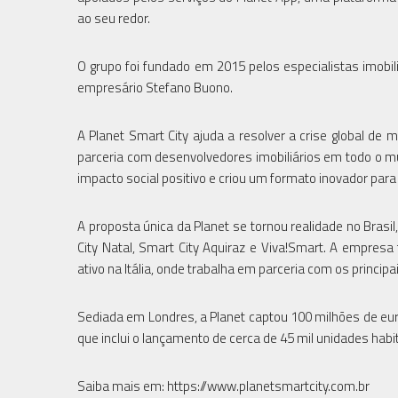
ao seu redor.
O grupo foi fundado em 2015 pelos especialistas imobili
empresário Stefano Buono.
A Planet Smart City ajuda a resolver a crise global d
parceria com desenvolvedores imobiliários em todo o mun
impacto social positivo e criou um formato inovador par
A proposta única da Planet se tornou realidade no Brasil
City Natal, Smart City Aquiraz e Viva!Smart. A empresa 
ativo na Itália, onde trabalha em parceria com os princip
Sediada em Londres, a Planet captou 100 milhões de e
que inclui o lançamento de cerca de 45 mil unidades habi
Saiba mais em: https://www.planetsmartcity.com.br