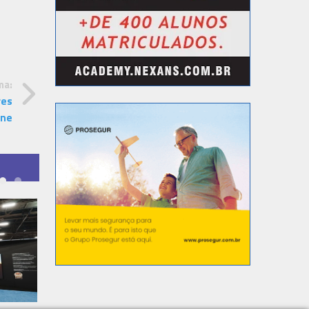
ma:
res
ine