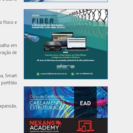
 físico e
abalha em
eração de
na, Smart
portfólio
expansão,