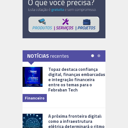
NOTÍCIAS
recentes
Topaz destaca confiança
digital, finanças embarcadas
e integração financeira
entre os temas para o
Febraban Tech
videomoni
Financeiro
Monitoram
A próxima fronteira digital:
como a infraestrutura
elétrica determinará o ritmo