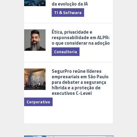
da evolução da IA
TI & Software
Tecnologia
Ética, privacidade e
responsabilidade em ALPR:
o que considerar na adoção
Consultoria
Cidades Di
SegurPro reúne líderes
empresariais em São Paulo
para debater a segurança
híbrida e a proteção de
executivos C-Level
Corporativo