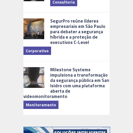
Consultoria
Cidades Di
SegurPro reúne líderes
empresariais em São Paulo
para debater a segurança
híbrida e a proteção de
executivos C-Level
Corporativo
Milestone Systems
impulsiona a transformação
da segurança pública em San
Isidro com uma plataforma
aberta de
videomonitoramento
Monitoramento