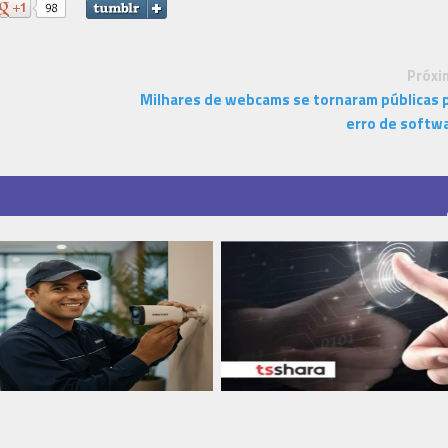
Próxi
Milhares de webcams se tornaram públicas 
erro de softw