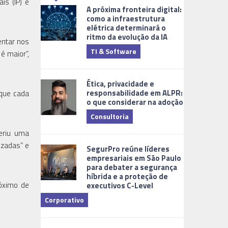
is (IP) e
A próxima fronteira digital:
como a infraestrutura
elétrica determinará o
ritmo da evolução da IA
entar nos
TI & Software
Tecnologia
é maior”,
Ética, privacidade e
responsabilidade em ALPR:
 que cada
o que considerar na adoção
Consultoria
eriu uma
Cidades Digi
izadas” e
SegurPro reúne líderes
empresariais em São Paulo
para debater a segurança
híbrida e a proteção de
róximo de
executivos C-Level
Corporativo
Dicas