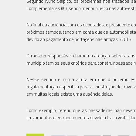
Segundo Nuno Salpico, os problemas nos traçados são 
Complementares (IC), sendo menor o risco nas auto-est
No final da audiência com os deputados, o presidente 
próximos tempos, tendo em conta que os automobilistas 
devido ao pagamento de portagens nas antigas SCUTS.
O mesmo responsável chamou a atenção sobre a ausên
município tem os seus critérios para construir passadeir
Nesse sentido e numa altura em que o Governo está
regulamentação específica para a construção de traves
em muitas locais existe uma ausência delas.
Como exemplo, referiu que as passadeiras não devem 
cruzamentos e entroncamentos devido à fraca visibilida