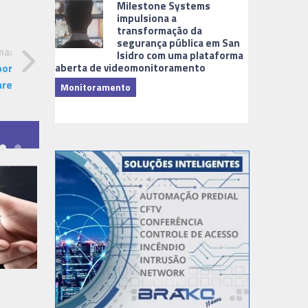
Milestone Systems
impulsiona a
transformação da
segurança pública em San
ma:
Isidro com uma plataforma
aberta de videomonitoramento
por
are
Monitoramento
TI & Softwa