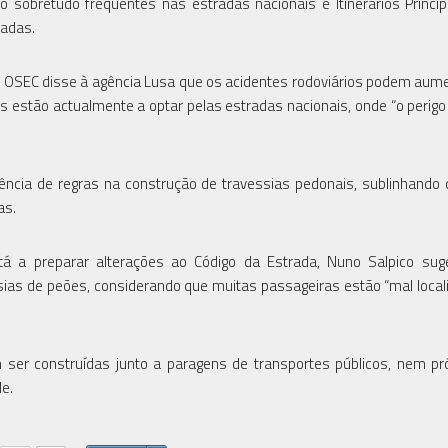
sobretudo frequentes nas estradas nacionais e Itinerários Principa
radas.
do OSEC disse à agência Lusa que os acidentes rodoviários podem aum
estão actualmente a optar pelas estradas nacionais, onde “o perigo 
cia de regras na construção de travessias pedonais, sublinhando
as.
 a preparar alterações ao Código da Estrada, Nuno Salpico sug
sias de peões, considerando que muitas passageiras estão “mal local
ser construídas junto a paragens de transportes públicos, nem p
de.