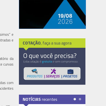
ssimos” e
stradas e
COTAÇÃO
, faça a sua agora
atório da
te curvas
uídas com
acidentes
NOTÍCIAS
recentes