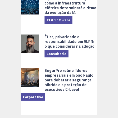
como a infraestrutura
elétrica determinará o ritmo
da evolução da IA
TI & Software
Tecnologia
Ética, privacidade e
responsabilidade em ALPR:
o que considerar na adoção
Consultoria
Cidades Di
SegurPro reúne líderes
empresariais em São Paulo
para debater a segurança
híbrida e a proteção de
executivos C-Level
Corporativo