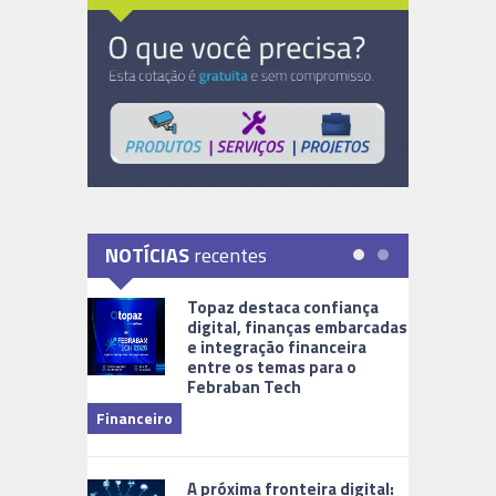
NOTÍCIAS
recentes
Topaz destaca confiança
digital, finanças embarcadas
e integração financeira
entre os temas para o
Febraban Tech
videomoni
Financeiro
Monitoram
A próxima fronteira digital: