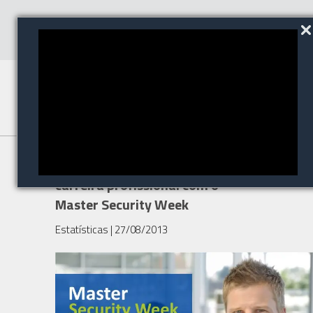
Faça um upgrade em sua
carreira profissional com o
Master Security Week
Estatísticas
| 27/08/2013