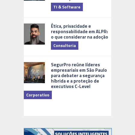
TI & Software
Tecnologia
Ética, privacidade e
responsabilidade em ALPR:
o que considerar na adoção
Consultoria
Cidades Di
SegurPro reúne líderes
empresariais em São Paulo
para debater a segurança
híbrida e a proteção de
executivos C-Level
Corporativo