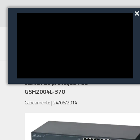
AirLive apresenta o novo
switch de proteção PoE-
GSH2004L-370
Cabeamento
| 24/06/2014