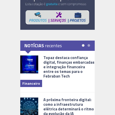
NOTÍCIAS
recentes
Topaz destaca confiança
digital, finanças embarcadas
e integração financeira
entre os temas para o
Febraban Tech
videomoni
Financeiro
Monitoram
A próxima fronteira digital:
como a infraestrutura
elétrica determinará o ritmo
da evolução da IA