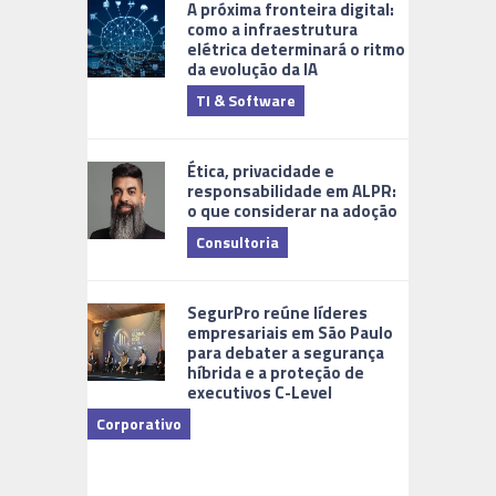
A próxima fronteira digital:
como a infraestrutura
elétrica determinará o ritmo
da evolução da IA
TI & Software
Tecnologia
Ética, privacidade e
responsabilidade em ALPR:
o que considerar na adoção
Consultoria
Cidades Di
SegurPro reúne líderes
empresariais em São Paulo
para debater a segurança
híbrida e a proteção de
executivos C-Level
Corporativo