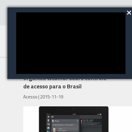
Tyco Security Products
organiza webinar sobre controle
de acesso para o Brasil
Acesso
| 2015-11-19