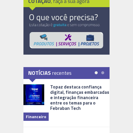
COTAÇÃO
, faça a sua agora
NOTÍCIAS
recentes
Topaz destaca confiança
digital, finanças embarcadas
e integração financeira
entre os temas para o
Febraban Tech
videomoni
Financeiro
Monitoram