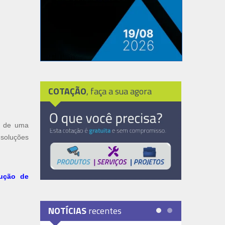
COTAÇÃO
, faça a sua agora
e de uma
 soluções
lução de
NOTÍCIAS
recentes