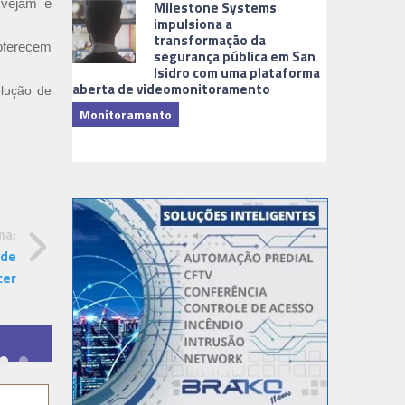
 vejam e
Milestone Systems
impulsiona a
transformação da
 oferecem
segurança pública em San
Isidro com uma plataforma
aberta de videomonitoramento
olução de
Monitoramento
TI & Softwa
ma:
 de
cer