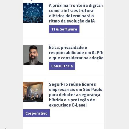
A próxima fronteira digital:
como a infraestrutura
elétrica determinará o
ritmo da evolução da IA
TI & Software
Tecnologia
Ética, privacidade e
responsabilidade em ALPR:
o que considerar na adoção
Consultoria
Cidades Digi
SegurPro reúne líderes
empresariais em São Paulo
para debater a segurança
híbrida e a proteção de
executivos C-Level
Corporativo
Dicas