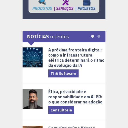
NOTÍCIAS
recentes
A próxima fronteira digital:
como a infraestrutura
elétrica determinará o ritmo
da evolução da IA
TI & Software
Tecnologia
Ética, privacidade e
responsabilidade em ALPR:
o que considerar na adoção
Consultoria
Cidades Di