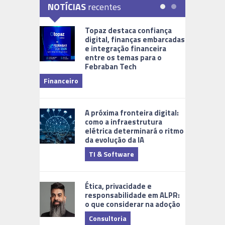
NOTÍCIAS
recentes
Topaz destaca confiança
digital, finanças embarcadas
e integração financeira
entre os temas para o
Febraban Tech
videomoni
Financeiro
Monitoram
A próxima fronteira digital:
como a infraestrutura
elétrica determinará o ritmo
da evolução da IA
TI & Software
Tecnologia
Ética, privacidade e
responsabilidade em ALPR:
o que considerar na adoção
Consultoria