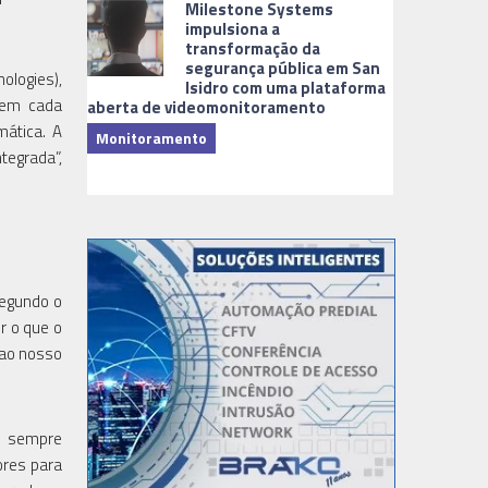
Milestone Systems
impulsiona a
transformação da
segurança pública em San
ologies),
Isidro com uma plataforma
 em cada
aberta de videomonitoramento
ática. A
Monitoramento
tegrada”,
TI & Softwa
Segundo o
r o que o
 ao nosso
, sempre
ores para