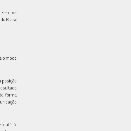
os sempre
do Brasil
pelo modo
a posição
resultado
de forma
municação
r até lá.