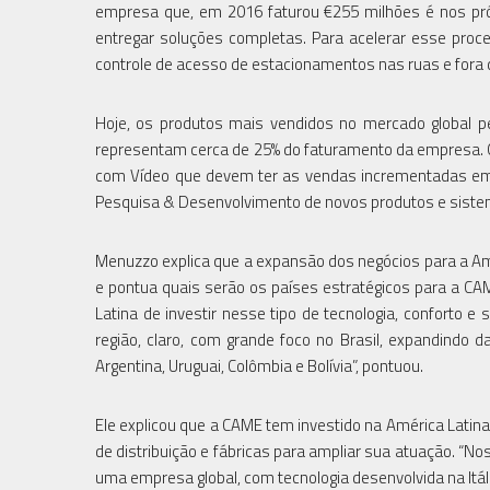
empresa que, em 2016 faturou €255 milhões é nos pró
entregar soluções completas. Para acelerar esse pro
controle de acesso de estacionamentos nas ruas e fora 
Hoje, os produtos mais vendidos no mercado global p
representam cerca de 25% do faturamento da empresa. 
com Vídeo que devem ter as vendas incrementadas em
Pesquisa & Desenvolvimento de novos produtos e siste
Menuzzo explica que a expansão dos negócios para a Am
e pontua quais serão os países estratégicos para a CA
Latina de investir nesse tipo de tecnologia, conforto 
região, claro, com grande foco no Brasil, expandindo
Argentina, Uruguai, Colômbia e Bolívia”, pontuou.
Ele explicou que a CAME tem investido na América Latina 
de distribuição e fábricas para ampliar sua atuação. “
uma empresa global, com tecnologia desenvolvida na Itáli