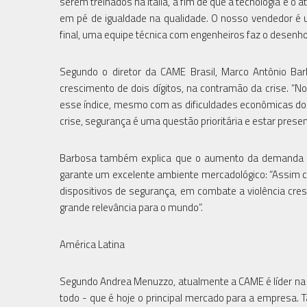
serem treinados na Itália, a fim de que a tecnologia e o
em pé de igualdade na qualidade. O nosso vendedor é 
final, uma equipe técnica com engenheiros faz o desenho 
Segundo o diretor da CAME Brasil, Marco Antônio Ba
crescimento de dois dígitos, na contramão da crise. 
esse índice, mesmo com as dificuldades econômicas do B
crise, segurança é uma questão prioritária e estar pre
Barbosa também explica que o aumento da demanda po
garante um excelente ambiente mercadológico: “Assim 
dispositivos de segurança, em combate a violência cr
grande relevância para o mundo”.
América Latina
Segundo Andrea Menuzzo, atualmente a CAME é líder na
todo - que é hoje o principal mercado para a empresa. 