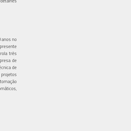
detalhes
0 anos no
 presente
rola três
mpresa de
écnica de
 projetos
automação
omáticos,