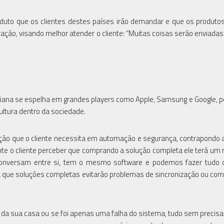
roduto que os clientes destes países irão demandar e que os produt
ação, visando melhor atender o cliente: “Muitas coisas serão enviadas 
taliana se espelha em grandes players como Apple, Samsung e Google, 
ultura dentro da sociedade.
lução que o cliente necessita em automação e segurança, contrapondo 
nte o cliente perceber que comprando a solução completa ele terá um 
onversam entre si, tem o mesmo software e podemos fazer tudo 
ca que soluções completas evitarão problemas de sincronização ou co
 da sua casa ou se foi apenas uma falha do sistema, tudo sem precisar i