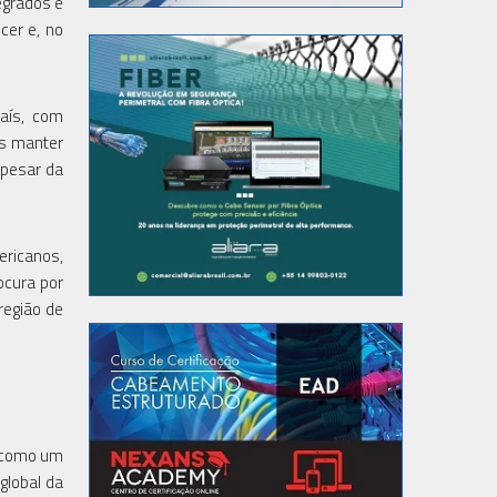
egrados e
cer e, no
país, com
os manter
Apesar da
ericanos,
ocura por
região de
a como um
global da