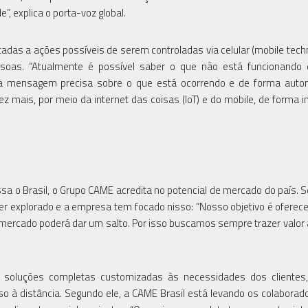
, explica o porta-voz global.
tadas a ações possíveis de serem controladas via celular (mobile techn
ssoas. “Atualmente é possível saber o que não está funcionando
a mensagem precisa sobre o que está ocorrendo e de forma autom
z mais, por meio da internet das coisas (IoT) e do mobile, de forma in
ssa o Brasil, o Grupo CAME acredita no potencial de mercado do país. 
er explorado e a empresa tem focado nisso: “Nosso objetivo é oferece
rcado poderá dar um salto. Por isso buscamos sempre trazer valor
ar soluções completas customizadas às necessidades dos clientes
o à distância. Segundo ele, a CAME Brasil está levando os colaborad