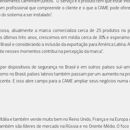
 atendimento caminhem juntos. “O serviço e o produto tem que estar int
um profissional que compreende o cliente e o que a CAME pode ofere
do sistema a ser instalado”.
rbosa, atualmente a marca comercializa cerca de 25 produtos no 
“Nos últimos três anos, crescemos em média cerca de 30% e esperam
rasil e considerando a inclusão da exportação para América Latina. 
sente nesses momentos contribui na percepção da marca”.
r dispositivos de segurança no Brasil e em outros países sul-am
como no Brasil, países latinos também passam por um aumento na pr
escente. E isso abre campo para a CAME ampliar seus negócios numa 
 Itália e também vende muito bem no Reino Unido, França e na Europ
Também são líderes de mercado na Rússia e no Oriente Médio. O foco 