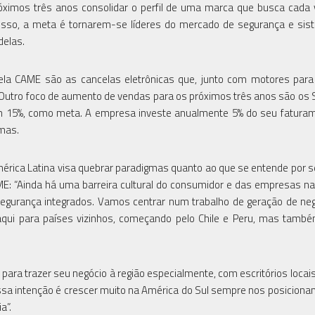
ximos três anos consolidar o perfil de uma marca que busca cada
cesso, a meta é tornarem-se líderes do mercado de segurança e si
delas.
ela CAME são as cancelas eletrônicas que, junto com motores para
Outro foco de aumento de vendas para os próximos três anos são os
 15%, como meta. A empresa investe anualmente 5% do seu fatura
mas.
érica Latina visa quebrar paradigmas quanto ao que se entende por 
ME: “Ainda há uma barreira cultural do consumidor e das empresas n
e segurança integrados. Vamos centrar num trabalho de geração de ne
 daqui para países vizinhos, começando pelo Chile e Peru, mas tamb
para trazer seu negócio à região especialmente, com escritórios locais
Nossa intenção é crescer muito na América do Sul sempre nos posicion
a”.