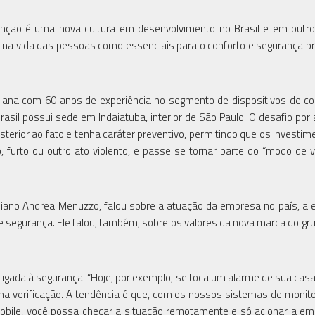
enção é uma nova cultura em desenvolvimento no Brasil e em outr
os na vida das pessoas como essenciais para o conforto e segurança pr
liana com 60 anos de experiência no segmento de dispositivos de co
sil possui sede em Indaiatuba, interior de São Paulo. O desafio por 
osterior ao fato e tenha caráter preventivo, permitindo que os investi
furto ou outro ato violento, e passe se tornar parte do “modo de v
italiano Andrea Menuzzo, falou sobre a atuação da empresa no país, a
e segurança. Ele falou, também, sobre os valores da nova marca do g
gada à segurança. “Hoje, por exemplo, se toca um alarme de sua casa
uma verificação. A tendência é que, com os nossos sistemas de moni
bile, você possa checar a situação remotamente e só acionar a e