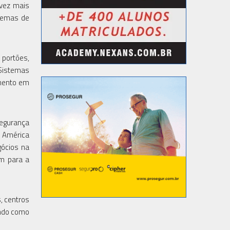
 vez mais
stemas de
 portões,
 Sistemas
mento em
segurança
a América
gócios na
ém para a
, centros
ando como