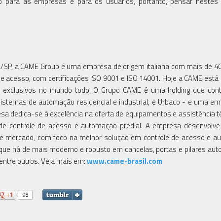
 para as empresas e para os usuários, portanto, pensar nestes 
a/SP, a CAME Group é uma empresa de origem italiana com mais de 4
e acesso, com certificações ISO 9001 e ISO 14001. Hoje a CAME está
es exclusivos no mundo todo. O Grupo CAME é uma holding que cont
Sistemas de automação residencial e industrial, e Urbaco - e uma e
resa dedica-se à excelência na oferta de equipamentos e assistência t
de controle de acesso e automação predial. A empresa desenvolve
de mercado, com foco na melhor solução em controle de acesso e 
o que há de mais moderno e robusto em cancelas, portas e pilares aut
entre outros. Veja mais em:
www.came-brasil.com