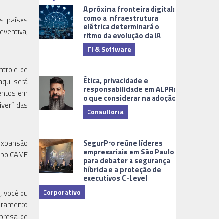
A próxima fronteira digital:
como a infraestrutura
os países
elétrica determinará o
eventiva,
ritmo da evolução da IA
TI & Software
Tecnologia
ntrole de
Ética, privacidade e
aqui será
responsabilidade em ALPR:
mentos em
o que considerar na adoção
iver” das
Consultoria
Cidades Digi
SegurPro reúne líderes
 expansão
empresariais em São Paulo
rupo CAME
para debater a segurança
híbrida e a proteção de
executivos C-Level
Corporativo
, você ou
toramento
Dicas
mpresa de