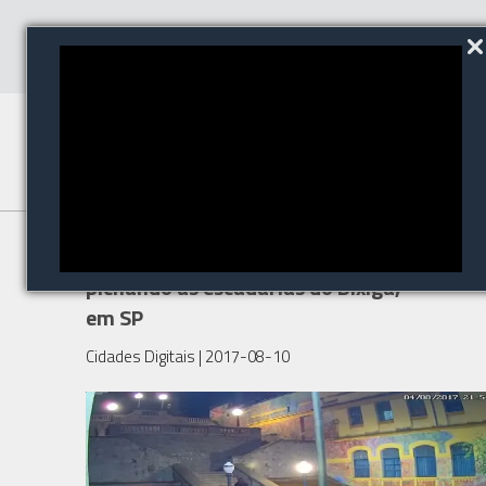
Vídeo mostra adolescentes
pichando as escadarias do Bixiga,
em SP
Cidades Digitais
| 2017-08-10