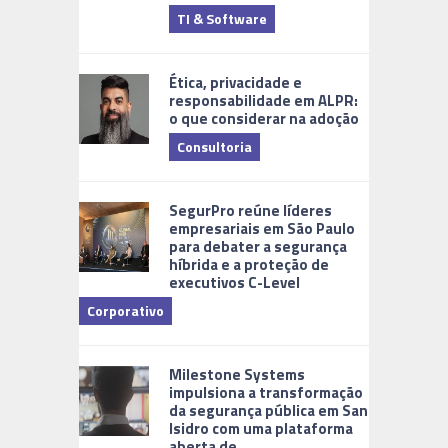
TI & Software
Tecnologia
Ética, privacidade e
responsabilidade em ALPR:
o que considerar na adoção
Consultoria
Cidades Di
SegurPro reúne líderes
empresariais em São Paulo
para debater a segurança
híbrida e a proteção de
executivos C-Level
Corporativo
Milestone Systems
impulsiona a transformação
da segurança pública em San
Isidro com uma plataforma
aberta de